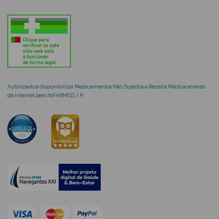
mética Rosto e
Autorizado a disponibilizar Medicamentos Não Sujeitos a Receita Médica através
Ver Tudo
da Internet pelo INFARMED, I.P.
Cosmética
Rosto
Hidratantes
Séruns Faciais
Creme de Olhos
Anti-
envelhecimento