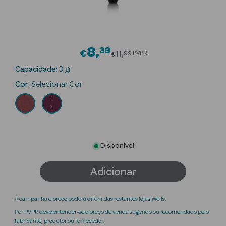
Beauty Season
Cuidados de
Cabelo
8
39
Price reduced from
€
11
PVPR
99
€
Beauty Season
Capacidade:
3 gr
Maquilhagem
Cor:
Selecionar Cor
Beauty Season
Maquilhagem
Luxo
Disponível
Beauty Season
Nutricosmética
Adicionar
Beauty Season
Perfumes
A campanha e preço poderá diferir das restantes lojas Wells.
Por PVPR deve entender-se o preço de venda sugerido ou recomendado pelo
Beauty Season
fabricante, produtor ou fornecedor.