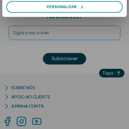
Subscreva a
PERSONALIZAR
Newsletter
Digite o seu e-mail
Ver Tudo
Subscrever
Solares
Topo
Corpo
Rosto
SOBRE NÓS
APOIO AO CLIENTE
Lábios
A MINHA CONTA
Solares Bebé e
Criança