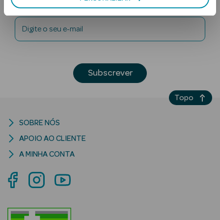
Newsletter
Digite o seu e-mail
Subscrever
Ver Tudo
Topo
Solares
SOBRE NÓS
Corpo
APOIO AO CLIENTE
Rosto
A MINHA CONTA
Lábios
Solares Bebé e
Criança