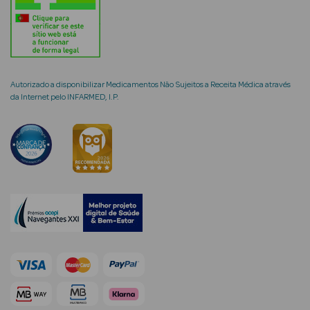
mética Rosto e
Autorizado a disponibilizar Medicamentos Não Sujeitos a Receita Médica através
da Internet pelo INFARMED, I.P.
Ver Tudo
Cosmética
Rosto
Hidratantes
Séruns Faciais
Creme de Olhos
Anti-
envelhecimento