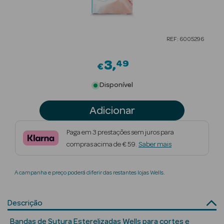
Beauty Season
Cuidados de
REF: 6005296
Cabelo
3
49
Beauty Season
€
Maquilhagem
Disponível
Beauty Season
Adicionar
Maquilhagem
Luxo
Paga em 3 prestações sem juros para
compras acima de € 59.
Saber mais
Beauty Season
Nutricosmética
A campanha e preço poderá diferir das restantes lojas Wells.
Beauty Season
Perfumes
Descrição
Beauty Season
Bandas de Sutura Esterelizadas Wells para cortes e