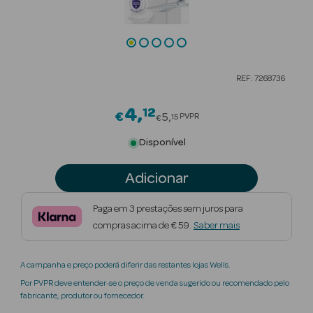
Beauty Season
Cuidados de
Cabelo
REF: 7268736
Beauty Season
Maquilhagem
4
12
Price reduced from
€
5
PVPR
15
€
Beauty Season
Disponível
Maquilhagem
Luxo
Adicionar
Beauty Season
Paga em 3 prestações sem juros para
Nutricosmética
compras acima de € 59.
Saber mais
Beauty Season
A campanha e preço poderá diferir das restantes lojas Wells.
Perfumes
Por PVPR deve entender-se o preço de venda sugerido ou recomendado pelo
fabricante, produtor ou fornecedor.
Beauty Season