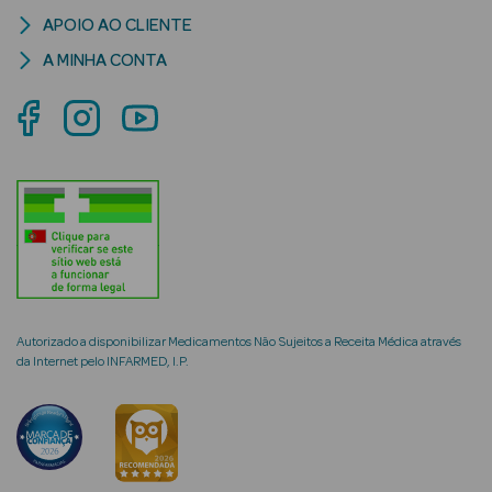
APOIO AO CLIENTE
A MINHA CONTA
mética Rosto e
Ver Tudo
Cosmética
Rosto
Hidratantes
Autorizado a disponibilizar Medicamentos Não Sujeitos a Receita Médica através
Séruns Faciais
da Internet pelo INFARMED, I.P.
Creme de Olhos
Anti-
envelhecimento