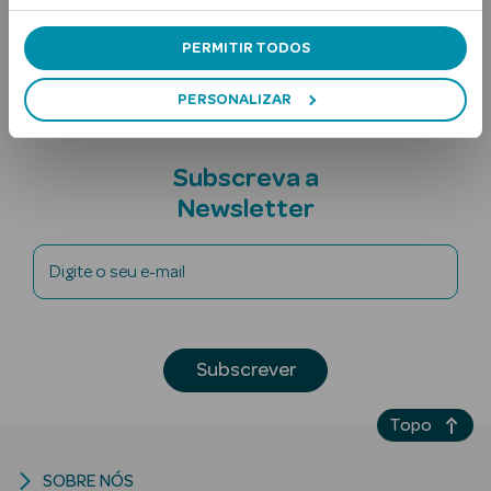
Nota adicional
PERMITIR TODOS
PERSONALIZAR
Subscreva a
Newsletter
Ver Tudo
Solares
Digite o seu e-mail
Corpo
Rosto
Subscrever
Lábios
Topo
Solares Bebé e
Criança
SOBRE NÓS