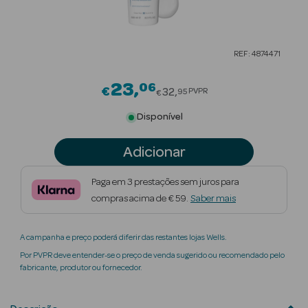
Beauty Season
Cuidados de
REF: 4874471
Cabelo
23
06
Price reduced from
Beauty Season
€
32
PVPR
95
€
Maquilhagem
Disponível
Beauty Season
Adicionar
Maquilhagem
Luxo
Paga em 3 prestações sem juros para
compras acima de € 59.
Saber mais
Beauty Season
Nutricosmética
A campanha e preço poderá diferir das restantes lojas Wells.
Beauty Season
Por PVPR deve entender-se o preço de venda sugerido ou recomendado pelo
Perfumes
fabricante, produtor ou fornecedor.
Beauty Season