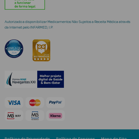
Autorizado a disponibilizar Medicamentos Não Sujeitos a Receita Médica através
da Internet pelo INFARMED, I.P.
mética Rosto e
Ver Tudo
Cosmética
Rosto
Hidratantes
Séruns Faciais
Creme de Olhos
Anti-
envelhecimento