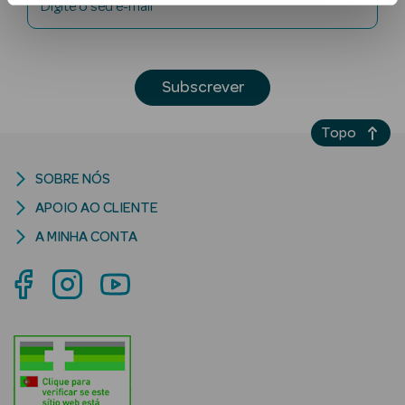
Digite o seu e-mail
Subscrever
Topo
Ver Tudo
SOBRE NÓS
Solares
APOIO AO CLIENTE
Corpo
A MINHA CONTA
Rosto
Lábios
Solares Bebé e
Criança