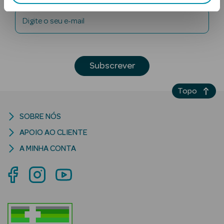
Digite o seu e-mail
Subscrever
Topo
Ver Tudo
Solares
SOBRE NÓS
Corpo
APOIO AO CLIENTE
A MINHA CONTA
Rosto
Lábios
Solares Bebé e
Criança