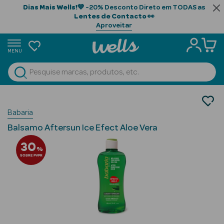
Dias Mais Wells!
💙 -20% Desconto Direto em TODAS as
Lentes de Contacto
👀
Aproveitar
MENU
portunidades
Ver Tudo
Beauty Season
Cosmética Rosto e Corpo
Babaria
Protetores Solares
Beauty Season
After Sun
Cabelo
Balsamo Aftersun Ice Efect Aloe Vera
Profissional
30
%
SOBRE PVPR
Beauty Season
Cosmética
Beauty Season
Cosmética
Luxo