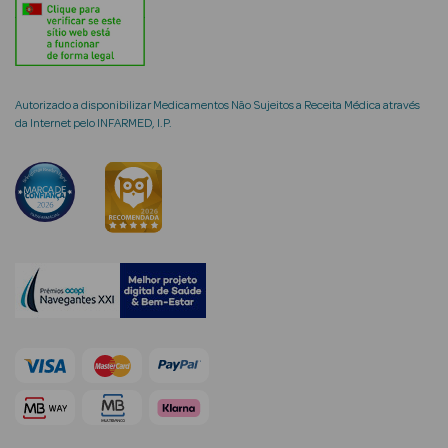
Autorizado a disponibilizar Medicamentos Não Sujeitos a Receita Médica através
mética Rosto e
da Internet pelo INFARMED, I.P.
Ver Tudo
Cosmética
Rosto
Hidratantes
Séruns Faciais
Creme de Olhos
Anti-
envelhecimento