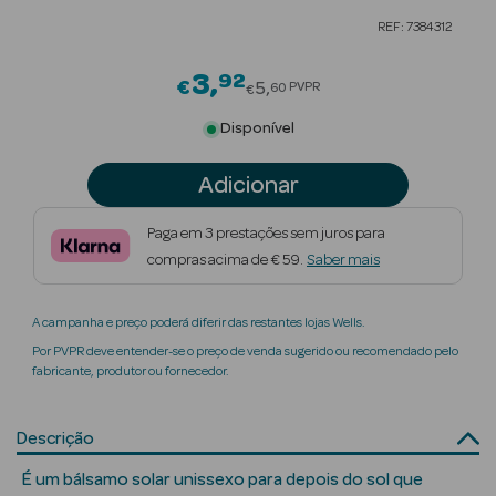
REF: 7384312
Beauty Season
Cuidados de
3
92
Price reduced from
€
5
PVPR
60
€
Cabelo
Disponível
Beauty Season
Maquilhagem
Adicionar
Beauty Season
Paga em 3 prestações sem juros para
Maquilhagem
compras acima de € 59.
Saber mais
Luxo
Beauty Season
A campanha e preço poderá diferir das restantes lojas Wells.
Nutricosmética
Por PVPR deve entender-se o preço de venda sugerido ou recomendado pelo
fabricante, produtor ou fornecedor.
Beauty Season
Perfumes
Descrição
Beauty Season
É um bálsamo solar unissexo para depois do sol que