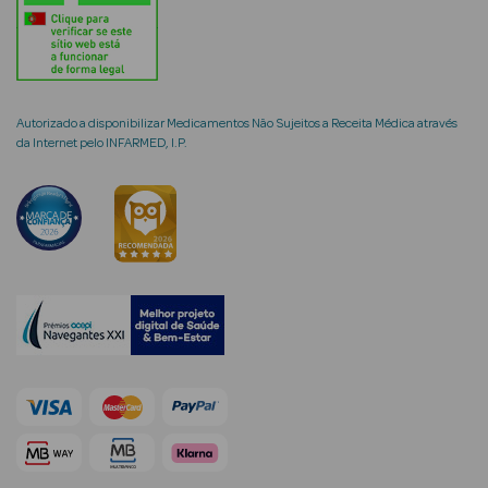
mética Rosto e
Autorizado a disponibilizar Medicamentos Não Sujeitos a Receita Médica através
da Internet pelo INFARMED, I.P.
Ver Tudo
Cosmética
Rosto
Hidratantes
Séruns Faciais
Creme de Olhos
Anti-
envelhecimento