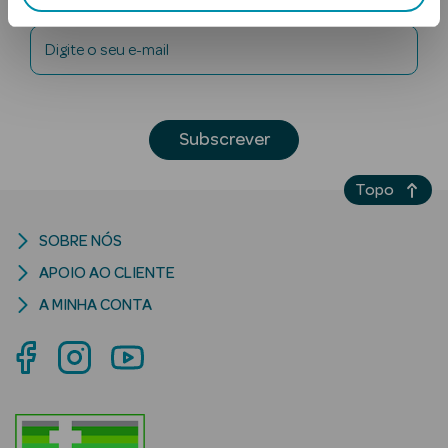
Digite o seu e-mail
Subscrever
Ver Tudo
Topo
Solares
SOBRE NÓS
Corpo
APOIO AO CLIENTE
Rosto
A MINHA CONTA
Lábios
Solares Bebé e
Criança