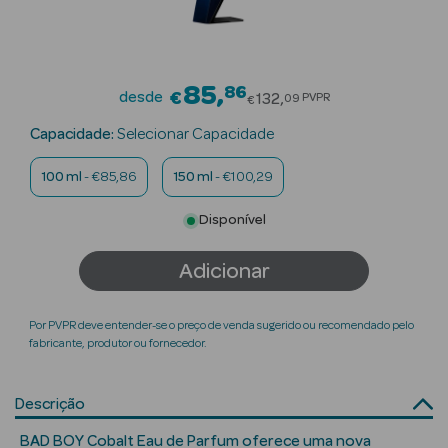
Beauty Season
Cuidados de
Cabelo
85
86
Price reduced fro
desde
€
132
PVPR
09
€
Beauty Season
Capacidade:
Selecionar Capacidade
Maquilhagem
100 ml
- €85,86
150 ml
- €100,29
Beauty Season
Disponível
Maquilhagem
Luxo
Adicionar
Beauty Season
Nutricosmética
Por PVPR deve entender-se o preço de venda sugerido ou recomendado pelo
fabricante, produtor ou fornecedor.
Beauty Season
Perfumes
Descrição
Beauty Season
BAD BOY Cobalt Eau de Parfum oferece uma nova