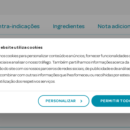
tra-indicações
Ingredientes
Nota adicion
to em pó com colagénio, magnésio e vitamina C.
ebsite utiliza cookies
mos cookies para personalizar conteúdo e anúncios, fornecer funcionalidades 
flexibilidade e apoia a saúde das cartilagens.
ociais e analisar o nosso tráfego. Também partilhamos informações acerca da
ão do site com os nossos parceiros de redes sociais, de publicidade e de análise
ombinar com outras informações que lhes forneceu ou recolhidas por estes a
tilização dos respetivos serviços.
PERSONALIZAR
PERMITIR TOD