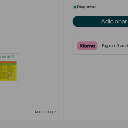
Disponível
Adicionar
Paga em 3 pres
REF: 8656607