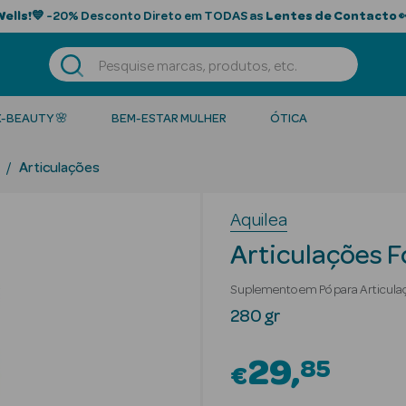
Wells!
💙 -20% Desconto Direto em TODAS as
Lentes de Contacto

K-BEAUTY 🌸
BEM-ESTAR MULHER
ÓTICA
Articulações
Aquilea
Articulações F
Suplemento em Pó para Articula
280 gr
29
85
€