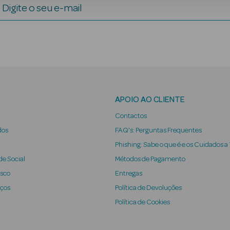
Digite o seu e-mail
APOIO AO CLIENTE
Contactos
dos
FAQ's: Perguntas Frequentes
Phishing: Sabe o que é e os Cuidados a
e Social
Métodos de Pagamento
osco
Entregas
iços
Política de Devoluções
Política de Cookies