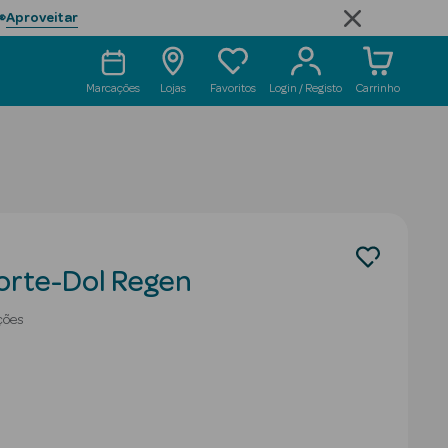
Aproveitar

Marcações
Lojas
Favoritos
Login / Registo
Carrinho
orte-Dol Regen
ções