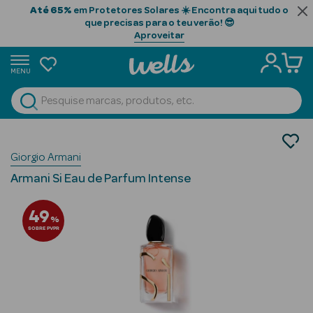
Até 65%
em Protetores Solares ☀️ Encontra aqui tudo o
que precisas para o teu verão! 😎
Aproveitar
MENU
portunidades
Ver Tudo
Beauty Season
Perfumes
Giorgio Armani
Perfumes Mulher
Beauty Season
Eau de Parfum
Cabelo
Armani Si Eau de Parfum Intense
Profissional
49
%
Beauty Season
SOBRE PVPR
Cosmética
Beauty Season
Cosmética
Luxo