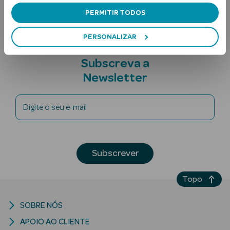
PERMITIR TODOS
PERSONALIZAR
Subscreva a
Newsletter
Ver Tudo
Digite o seu e-mail
Solares
Corpo
Subscrever
Rosto
Lábios
Topo
Solares Bebé e
SOBRE NÓS
Criança
APOIO AO CLIENTE