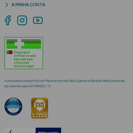
A MINHA CONTA
mética Rosto e
Ver Tudo
Cosmética
Rosto
Hidratantes
Autorizado a disponibilizar Medicamentos Não Sujeitos a Receita Médica através
da Internet pelo INFARMED, I.P.
Séruns Faciais
Creme de Olhos
Anti-
envelhecimento