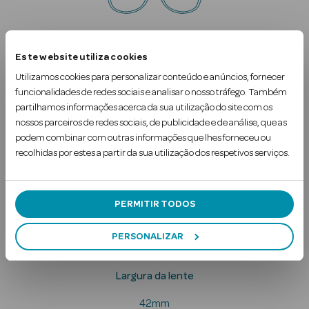
Largura da ponte
Este website utiliza cookies
14mm
Utilizamos cookies para personalizar conteúdo e anúncios, fornecer
funcionalidades de redes sociais e analisar o nosso tráfego. Também
partilhamos informações acerca da sua utilização do site com os
nossos parceiros de redes sociais, de publicidade e de análise, que as
Ver Tudo
podem combinar com outras informações que lhes forneceu ou
Solares
recolhidas por estes a partir da sua utilização dos respetivos serviços.
Comprimento da haste
Corpo
126mm
PERMITIR TODOS
Rosto
PERSONALIZAR
Lábios
Solares Bebé e
Largura da lente
Criança
42mm