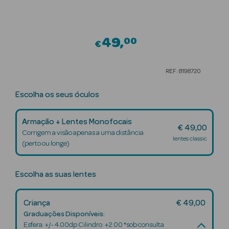
Beauty Season
Cuidados de
49
00
Cabelo
€
Beauty Season
REF: 8198720
Maquilhagem
Escolha os seus óculos
Beauty Season
Maquilhagem
Armação + Lentes Monofocais
Luxo
€ 49,00
Corrigem a visão apenas a uma distância
lentes classic
(perto ou longe)
Beauty Season
Nutricosmética
Escolha as suas lentes
Beauty Season
Perfumes
Criança
€ 49,00
Graduações Disponíveis:
Beauty Season
Esfera: +/- 4.00dp Cilindro: +2.00 *sob consulta