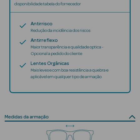
Solares
disponibilidade tabela do fornecedor
Antirrisco
Redução da incidência dos riscos
Antirreflexo
Maior transparência e qualidade optica -
Opcional a pedido do cliente
Lentes Orgânicas
Mais leves e com boa resistência a quebra e
aplicável em qualquer tipo de armação
a Pesada
Medidas da armação