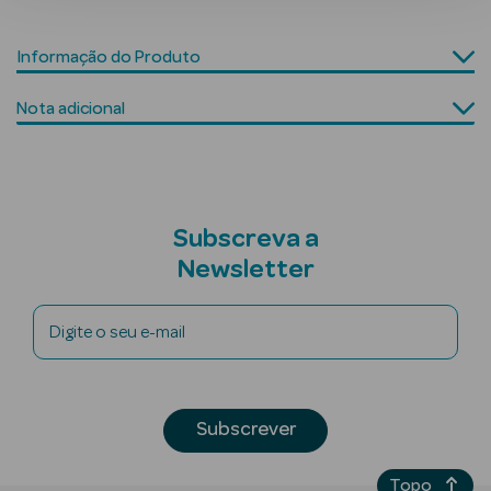
Informação do Produto
Nota adicional
mética Rosto e
Ver Tudo
Cosmética
Subscreva a
Rosto
Newsletter
Hidratantes
Digite o seu e-mail
Séruns Faciais
Creme de Olhos
Subscrever
Anti-
envelhecimento
Topo