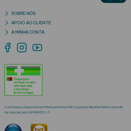
Limpeza Facial
SOBRE NÓS
Desmaquilhantes
APOIO AO CLIENTE
A MINHA CONTA
Água Micelar
Solares
Máscaras
Faciais
Água Termal
Esfoliantes
Autorizado a disponibilizar Medicamentos Não Sujeitos a Receita Médica através
Lábios
da Internet pelo INFARMED, I.P.
Coffrets