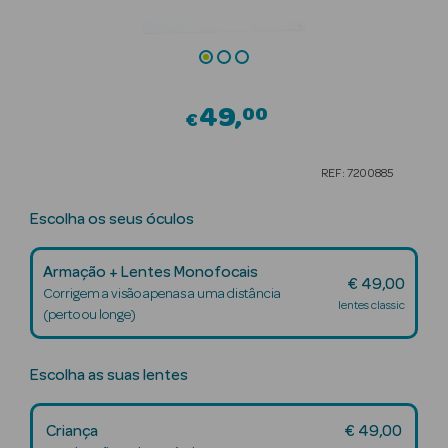
Beauty Season
Cuidados de
Cabelo
49
00
€
Beauty Season
Maquilhagem
REF: 7200885
Beauty Season
Escolha os seus óculos
Maquilhagem
Luxo
Armação + Lentes Monofocais
€ 49,00
Beauty Season
Corrigem a visão apenas a uma distância
lentes classic
Nutricosmética
(perto ou longe)
Beauty Season
Escolha as suas lentes
Perfumes
Beauty Season
Criança
€ 49,00