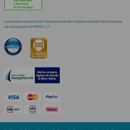
Limpeza Facial
Desmaquilhantes
Autorizado a disponibilizar Medicamentos Não Sujeitos a Receita Médica através
da Internet pelo INFARMED, I.P.
Água Micelar
Solares
Máscaras
Faciais
Água Termal
Esfoliantes
Lábios
Coffrets