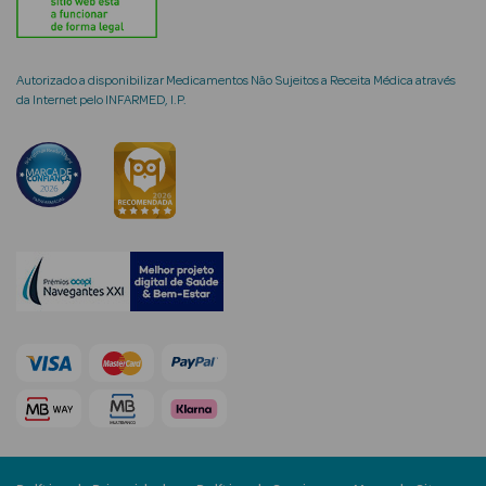
Limpeza Facial
Desmaquilhantes
Autorizado a disponibilizar Medicamentos Não Sujeitos a Receita Médica através
da Internet pelo INFARMED, I.P.
Água Micelar
Solares
Máscaras
Faciais
Água Termal
Esfoliantes
Lábios
Coffrets