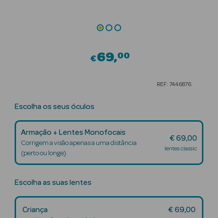
Beauty Season
Cuidados de
Cabelo
69
00
€
Beauty Season
Maquilhagem
REF: 7446876
Beauty Season
Escolha os seus óculos
Maquilhagem
Luxo
Armação + Lentes Monofocais
€ 69,00
Beauty Season
Corrigem a visão apenas a uma distância
lentes classic
Nutricosmética
(perto ou longe)
Beauty Season
Escolha as suas lentes
Perfumes
Beauty Season
Criança
€ 69,00