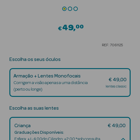
Beauty Season
Cuidados de
49
Cabelo
00
€
Beauty Season
REF: 7061125
Maquilhagem
Escolha os seus óculos
Beauty Season
Maquilhagem
Armação + Lentes Monofocais
Luxo
€ 49,00
Corrigem a visão apenas a uma distância
lentes classic
(perto ou longe)
Beauty Season
Nutricosmética
Escolha as suas lentes
Beauty Season
Perfumes
Criança
€ 49,00
Graduações Disponíveis:
Beauty Season
Esfera: +/- 4.00dp Cilindro: +2.00 *sob consulta