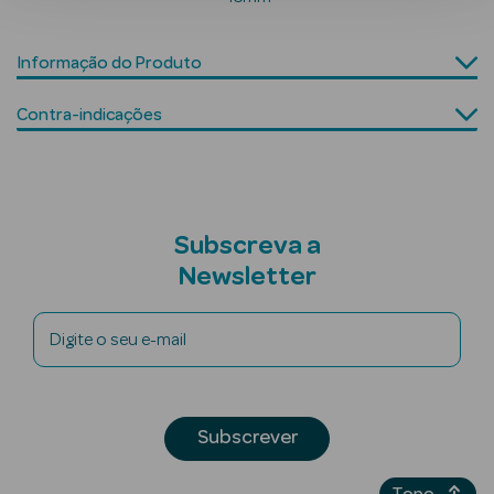
Informação do Produto
Contra-indicações
mética Rosto e
Ver Tudo
Cosmética
Subscreva a
Rosto
Newsletter
Hidratantes
Digite o seu e-mail
Séruns Faciais
Creme de Olhos
Subscrever
Anti-
envelhecimento
Topo