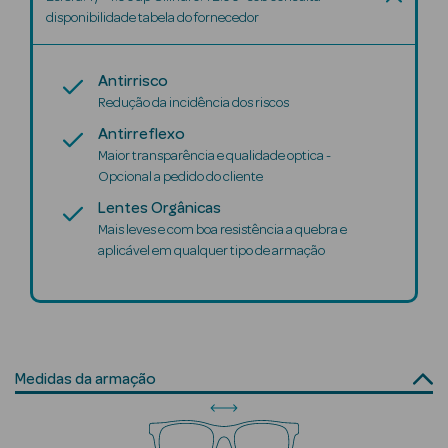
Solares
disponibilidade tabela do fornecedor
Antirrisco
Redução da incidência dos riscos
Antirreflexo
Maior transparência e qualidade optica -
Opcional a pedido do cliente
Lentes Orgânicas
Mais leves e com boa resistência a quebra e
aplicável em qualquer tipo de armação
a Pesada
Medidas da armação