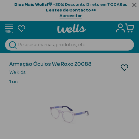
Dias Mais Wells!
💙 -20% Desconto Direto em TODAS as
Lentes de Contacto
👀
Aproveitar
MENU
portunidades
Ver Tudo
Beauty Season
Ótica
Armação Óculos We Roxo 20088
Óculos Graduados
Beauty Season
We Kids
Armações
Cabelo
1 un
Profissional
Beauty Season
Cosmética
Beauty Season
Cosmética
Luxo