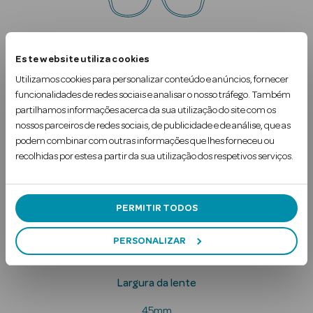
Largura da ponte
Este website utiliza cookies
18mm
Utilizamos cookies para personalizar conteúdo e anúncios, fornecer
funcionalidades de redes sociais e analisar o nosso tráfego. Também
partilhamos informações acerca da sua utilização do site com os
nossos parceiros de redes sociais, de publicidade e de análise, que as
Ver Tudo
podem combinar com outras informações que lhes forneceu ou
Solares
recolhidas por estes a partir da sua utilização dos respetivos serviços.
Comprimento da haste
Corpo
130mm
PERMITIR TODOS
Rosto
PERSONALIZAR
Lábios
Solares Bebé e
Largura da lente
Criança
45mm