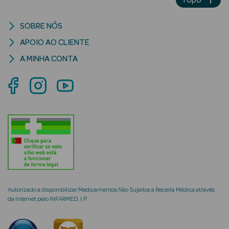
Limpeza Facial
SOBRE NÓS
Desmaquilhantes
APOIO AO CLIENTE
A MINHA CONTA
Água Micelar
Solares
Máscaras
Faciais
Água Termal
Esfoliantes
Lábios
Autorizado a disponibilizar Medicamentos Não Sujeitos a Receita Médica através
da Internet pelo INFARMED, I.P.
Coffrets