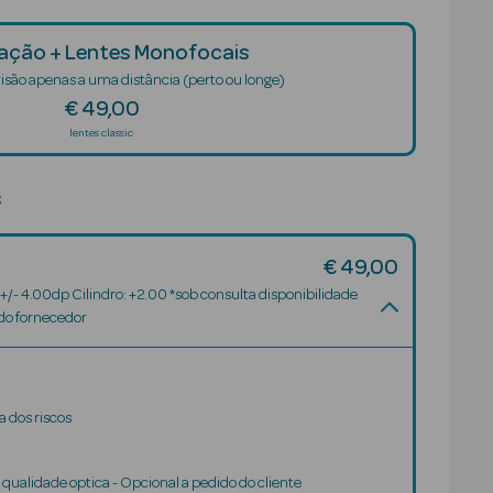
ção + Lentes Monofocais
isão apenas a uma distância (perto ou longe)
€ 49,00
lentes classic
s
€ 49,00
 +/- 4.00dp Cilindro: +2.00 *sob consulta disponibilidade
 do fornecedor
 dos riscos
 qualidade optica - Opcional a pedido do cliente