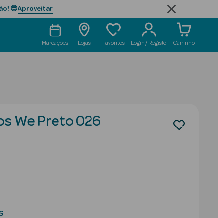
Aproveitar
ão! 😎
Marcações
Lojas
Favoritos
Login / Registo
Carrinho
s We Preto 026
s