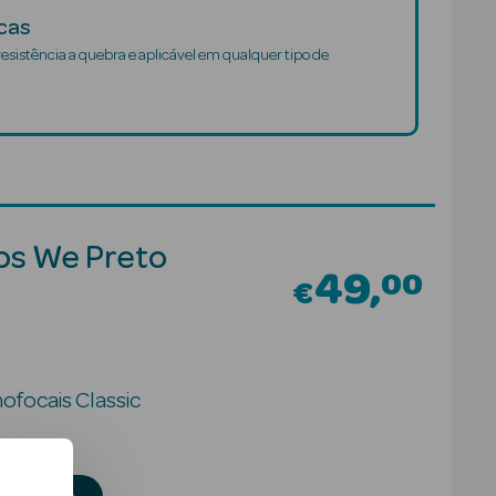
cas
resistência a quebra e aplicável em qualquer tipo de
os We Preto
49
00
€
focais Classic