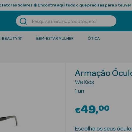
tetores Solares ☀️ Encontra aqui tudo o que precisas para o teu ver
K-BEAUTY 🌸
BEM-ESTAR MULHER
ÓTICA
Armação Óculo
We Kids
1 un
49
00
€
Escolha os seus óculo