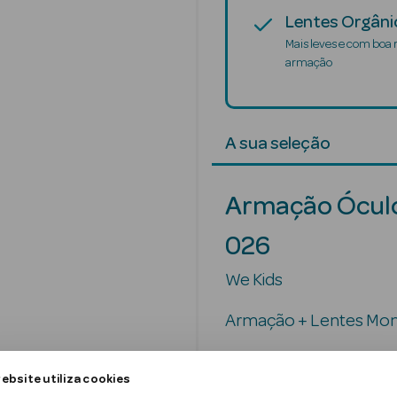
Lentes Orgâni
Mais leves e com boa 
armação
A sua seleção
Armação Ócul
026
We Kids
Armação + Lentes Mono
ebsite utiliza cookies