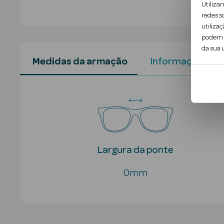
Utiliza
redes s
utilizaç
podem c
da sua u
Medidas da armação
Informação do 
Largura da ponte
0mm