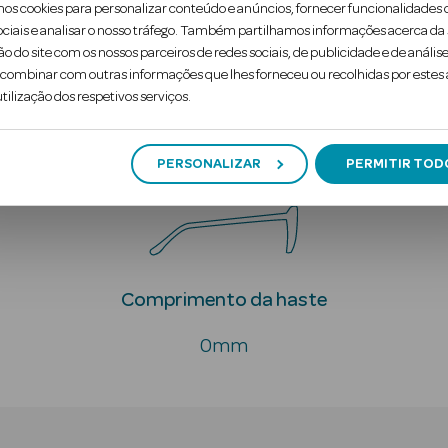
Marcar consulta g
mos cookies para personalizar conteúdo e anúncios, fornecer funcionalidades 
ociais e analisar o nosso tráfego. Também partilhamos informações acerca da
ão do site com os nossos parceiros de redes sociais, de publicidade e de análise
ombinar com outras informações que lhes forneceu ou recolhidas por estes a
tilização dos respetivos serviços.
Produto
Contra-indicações
PERSONALIZAR
PERMITIR TOD
Comprimento da haste
0mm