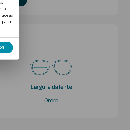
ratuita
de
 sua
, que as
 partir
OS
Largura da lente
0mm