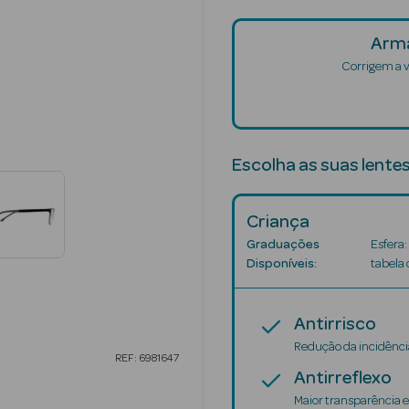
Arma
Corrigem a v
Escolha as suas lente
Criança
Graduações
Esfera:
Disponíveis:
tabela
Antirrisco
Redução da incidência
REF: 6981647
Antirreflexo
Maior transparência e