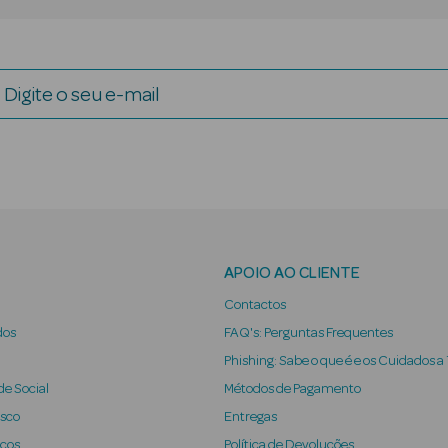
Digite o seu e-mail
APOIO AO CLIENTE
Contactos
dos
FAQ's: Perguntas Frequentes
Phishing: Sabe o que é e os Cuidados a
e Social
Métodos de Pagamento
osco
Entregas
iços
Política de Devoluções