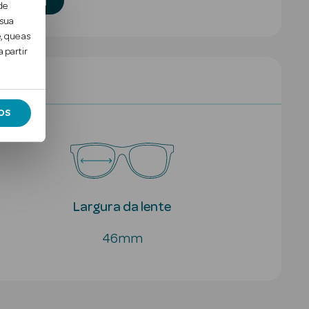
ratuita
de
 sua
, que as
 partir
OS
Largura da lente
46mm