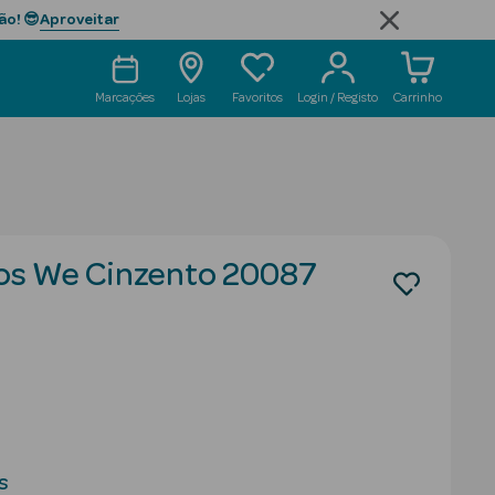
Aproveitar
ão! 😎
Marcações
Lojas
Favoritos
Login / Registo
Carrinho
os We Cinzento 20087
s