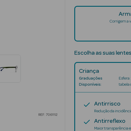
Arma
Corrigem a v
Escolha as suas lente
Criança
Graduações
Esfera:
Disponíveis:
tabela
Antirrisco
Redução da incidência
REF: 7061112
Antirreflexo
Maior transparência e