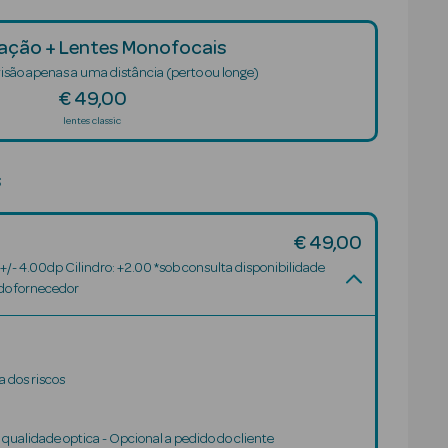
ção + Lentes Monofocais
isão apenas a uma distância (perto ou longe)
€ 49,00
lentes classic
s
€ 49,00
 +/- 4.00dp Cilindro: +2.00 *sob consulta disponibilidade
 do fornecedor
 dos riscos
 qualidade optica - Opcional a pedido do cliente