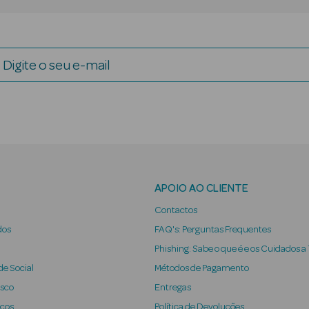
Digite o seu e-mail
APOIO AO CLIENTE
Contactos
dos
FAQ's: Perguntas Frequentes
Phishing: Sabe o que é e os Cuidados a
e Social
Métodos de Pagamento
osco
Entregas
iços
Política de Devoluções