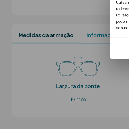
Utiliza
redes s
utilizaç
podem c
da sua u
Medidas da armação
Informação do 
Largura da ponte
19mm