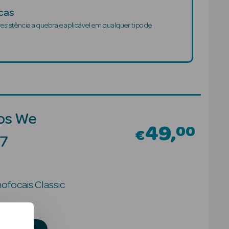
cas
resistência a quebra e aplicável em qualquer tipo de
os We
49
00
€
87
focais Classic