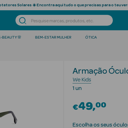
tetores Solares ☀️ Encontra aqui tudo o que precisas para o teu ver
K-BEAUTY 🌸
BEM-ESTAR MULHER
ÓTICA
Armação Ócul
We Kids
1 un
49
00
€
Escolha os seus óculo