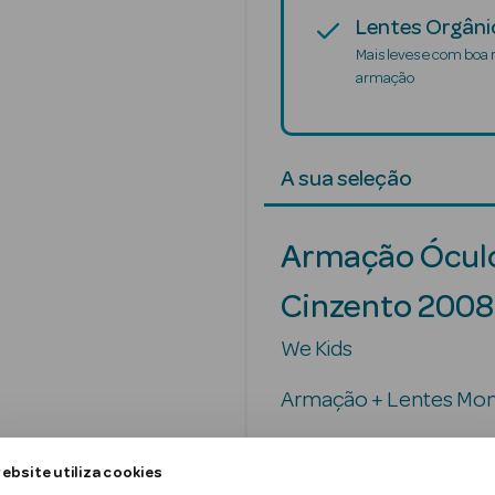
Lentes Orgâni
Mais leves e com boa 
armação
A sua seleção
Armação Ócul
Cinzento 200
We Kids
Armação + Lentes Mono
ebsite utiliza cookies