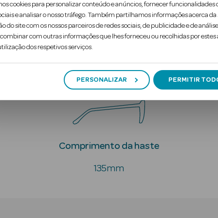
Marcar consulta g
mos cookies para personalizar conteúdo e anúncios, fornecer funcionalidades 
ociais e analisar o nosso tráfego. Também partilhamos informações acerca da
ão do site com os nossos parceiros de redes sociais, de publicidade e de análise
ombinar com outras informações que lhes forneceu ou recolhidas por estes a
tilização dos respetivos serviços.
Produto
Contra-indicações
PERSONALIZAR
PERMITIR TOD
Comprimento da haste
135mm