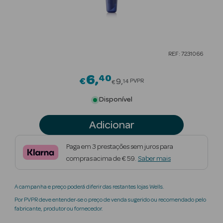
Beauty Season
Cuidados de
Cabelo
REF: 7231066
Beauty Season
Maquilhagem
6
40
Price reduced from
€
9
PVPR
14
€
Beauty Season
Disponível
Maquilhagem
Luxo
Adicionar
Beauty Season
Paga em 3 prestações sem juros para
Nutricosmética
compras acima de € 59.
Saber mais
Beauty Season
A campanha e preço poderá diferir das restantes lojas Wells.
Perfumes
Por PVPR deve entender-se o preço de venda sugerido ou recomendado pelo
fabricante, produtor ou fornecedor.
Beauty Season