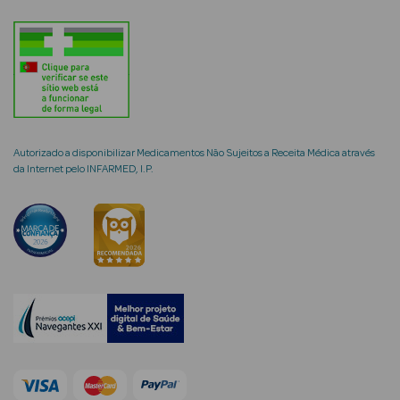
mética Rosto e
Autorizado a disponibilizar Medicamentos Não Sujeitos a Receita Médica através
Ver Tudo
da Internet pelo INFARMED, I.P.
Cosmética
Rosto
Hidratantes
Séruns Faciais
Creme de Olhos
Anti-
envelhecimento