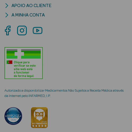
APOIO AO CLIENTE
A MINHA CONTA
mética Rosto e
Ver Tudo
Cosmética
Rosto
Hidratantes
Autorizado a disponibilizar Medicamentos Não Sujeitos a Receita Médica através
Séruns Faciais
da Internet pelo INFARMED, I.P.
Creme de Olhos
Anti-
envelhecimento