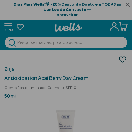
Dias Mais Wells!
💙 -20% Desconto Direto em TODAS as
Lentes de Contacto
👀
Aproveitar
MENU
portunidades
Ver Tudo
Beauty Season
Cosmética Rosto e Corpo
Cosmética Rosto
Beauty Season
Ziaja
Hidratantes
Cabelo
Antioxidation Acai Berry Day Cream
Profissional
Creme Rosto Iluminador Calmante SPF10
Beauty Season
50 ml
Cosmética
Beauty Season
Cosmética
Luxo