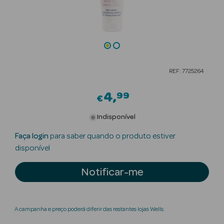
Beauty Season
Cuidados de
Cabelo
Beauty Season
REF: 7725264
Maquilhagem
4
99
€
Beauty Season
Maquilhagem
Indisponível
Luxo
Faça login
para saber quando o produto estiver
Beauty Season
disponível
Nutricosmética
Notificar-me
Beauty Season
Perfumes
A campanha e preço poderá diferir das restantes lojas Wells.
Beauty Season