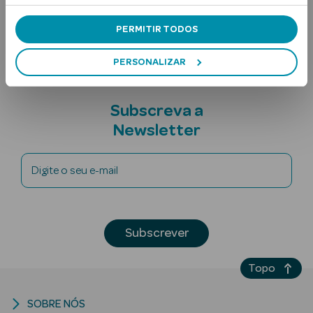
Nota adicional
PERMITIR TODOS
PERSONALIZAR
Subscreva a
Newsletter
Ver Tudo
Solares
Digite o seu e-mail
Corpo
Rosto
Subscrever
Lábios
Topo
Solares Bebé e
Criança
SOBRE NÓS