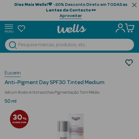
Dias Mais Wells!
💙 -20% Desconto Direto em TODAS as
Lentes de Contacto
👀
Aproveitar
MENU
portunidades
Ver Tudo
Beauty Season
Cosmética Rosto e Corpo
Cosmética Rosto
Beauty Season
Eucerin
Séruns Faciais
Cabelo
Anti-Pigment Day SPF30 Tinted Medium
Profissional
Sérum Rosto Antimanchas Pigmentação Tom Médio
Beauty Season
50 ml
Cosmética
30
%
Beauty Season
SOBRE PVPR
Cosmética
Luxo