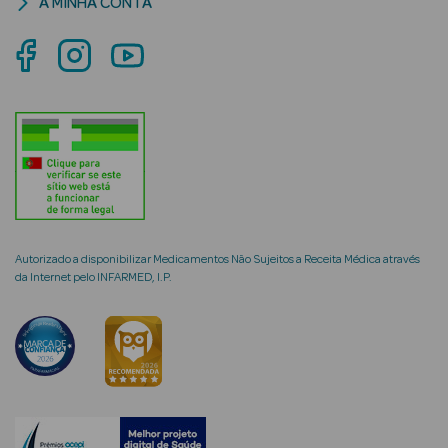
A MINHA CONTA
mética Rosto e
Ver Tudo
Cosmética
Rosto
Autorizado a disponibilizar Medicamentos Não Sujeitos a Receita Médica através
Hidratantes
da Internet pelo INFARMED, I.P.
Séruns Faciais
Creme de Olhos
Anti-
envelhecimento