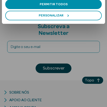
PERMITIR TODOS
PERSONALIZAR
Subscreva a
Newsletter
Ver Tudo
Digite o seu e-mail
Solares
Corpo
Subscrever
Rosto
Topo
Lábios
SOBRE NÓS
Solares Bebé e
Criança
APOIO AO CLIENTE