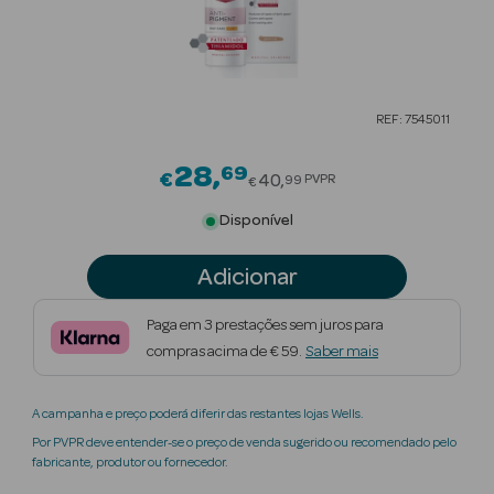
Beauty Season
Cuidados de
Cabelo
REF: 7545011
Beauty Season
Maquilhagem
28
69
Price reduced from
€
40
PVPR
99
€
Beauty Season
Disponível
Maquilhagem
Luxo
Adicionar
Beauty Season
Paga em 3 prestações sem juros para
Nutricosmética
compras acima de € 59.
Saber mais
Beauty Season
A campanha e preço poderá diferir das restantes lojas Wells.
Perfumes
Por PVPR deve entender-se o preço de venda sugerido ou recomendado pelo
fabricante, produtor ou fornecedor.
Beauty Season