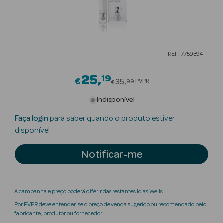
Beauty Season
Cuidados de
Cabelo
REF: 7759394
Beauty Season
Maquilhagem
25
19
Price reduced from
€
35
PVPR
99
€
Beauty Season
Indisponível
Maquilhagem
Faça login
para saber quando o produto estiver
Luxo
disponível
Beauty Season
Notificar-me
Nutricosmética
Beauty Season
Perfumes
A campanha e preço poderá diferir das restantes lojas Wells.
Por PVPR deve entender-se o preço de venda sugerido ou recomendado pelo
Beauty Season
fabricante, produtor ou fornecedor.