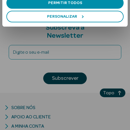
PERMITIR TODOS
PERSONALIZAR
Subscreva a
Newsletter
Digite o seu e-mail
Ver Tudo
Solares
Corpo
Subscrever
Rosto
Topo
Lábios
SOBRE NÓS
Solares Bebé e
APOIO AO CLIENTE
Criança
A MINHA CONTA