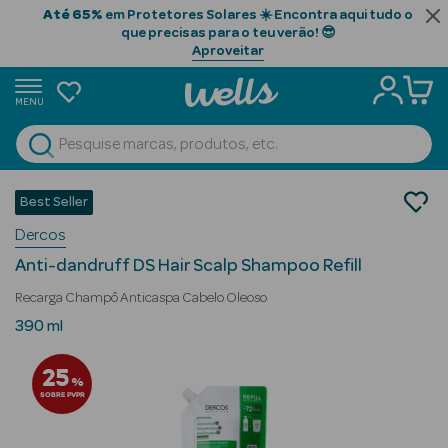
Até 65%
em Protetores Solares ☀️ Encontra aqui tudo o
que precisas para o teu verão! 😎
Aproveitar
MENU
portunidades
Ver Tudo
Beauty Season
Cabelo
Best Seller
Limpeza
Beauty Season
Dercos
Champôs
Cabelo
Anti-dandruff DS Hair Scalp Shampoo Refill
Profissional
Recarga Champô Anticaspa Cabelo Oleoso
Beauty Season
390 ml
Cosmética
25
%
Beauty Season
SOBRE PVPR
Cosmética
Luxo