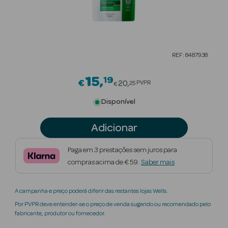
Beauty Season
Cuidados de
Cabelo
REF: 8487938
Beauty Season
Maquilhagem
15
19
Price reduced from
€
20
PVPR
25
€
Beauty Season
Disponível
Maquilhagem
Luxo
Adicionar
Beauty Season
Paga em 3 prestações sem juros para
Nutricosmética
compras acima de € 59.
Saber mais
Beauty Season
A campanha e preço poderá diferir das restantes lojas Wells.
Perfumes
Por PVPR deve entender-se o preço de venda sugerido ou recomendado pelo
fabricante, produtor ou fornecedor.
Beauty Season