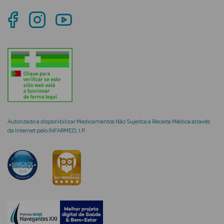
mética Rosto e
Ver Tudo
Cosmética
Rosto
Autorizado a disponibilizar Medicamentos Não Sujeitos a Receita Médica através
da Internet pelo INFARMED, I.P.
Hidratantes
Séruns Faciais
Creme de Olhos
Anti-
envelhecimento