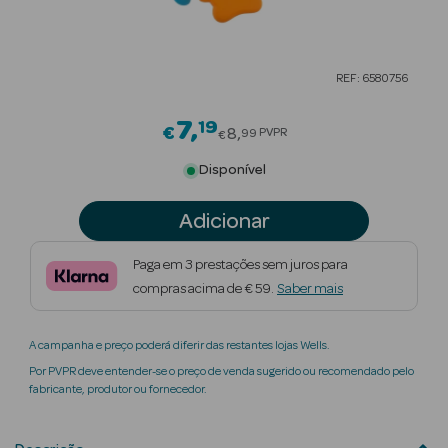
Beauty Season
Cuidados de
REF: 6580756
Cabelo
7
19
Price reduced from
Beauty Season
€
8
PVPR
99
€
Maquilhagem
Disponível
Beauty Season
Adicionar
Maquilhagem
Luxo
Paga em 3 prestações sem juros para
compras acima de € 59.
Saber mais
Beauty Season
Nutricosmética
A campanha e preço poderá diferir das restantes lojas Wells.
Beauty Season
Por PVPR deve entender-se o preço de venda sugerido ou recomendado pelo
Perfumes
fabricante, produtor ou fornecedor.
Beauty Season