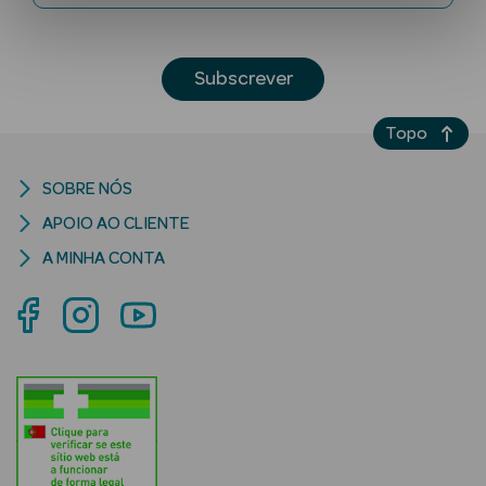
Subscrever
Topo
SOBRE NÓS
Ver Tudo
APOIO AO CLIENTE
Solares
A MINHA CONTA
Corpo
Rosto
Lábios
Solares Bebé e
Criança