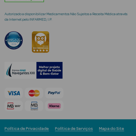
Autorizado a disponibilizar Medicamentos Não Sujeitos a Receita Médica através
da Internet pelo INFARMED, I.P.
mética Rosto e
Ver Tudo
Cosmética
Rosto
Hidratantes
Séruns Faciais
Creme de Olhos
Anti-
Política de Privacidade
Política de Serviços
Mapa do Site
envelhecimento