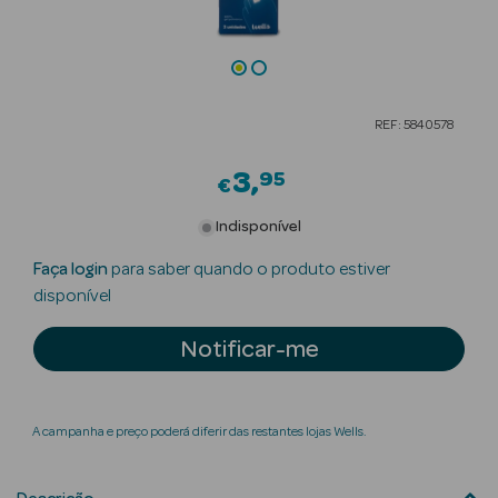
Beauty Season
Cuidados de
Cabelo
REF: 5840578
Beauty Season
Maquilhagem
3
95
€
Beauty Season
Indisponível
Maquilhagem
Faça login
para saber quando o produto estiver
Luxo
disponível
Beauty Season
Notificar-me
Nutricosmética
Beauty Season
Perfumes
A campanha e preço poderá diferir das restantes lojas Wells.
Beauty Season