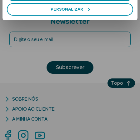
PERSONALIZAR
Subscreva a
Newsletter
Digite o seu e-mail
Ver Tudo
Solares
Subscrever
Corpo
Topo
Rosto
SOBRE NÓS
Lábios
APOIO AO CLIENTE
A MINHA CONTA
Solares Bebé e
Criança