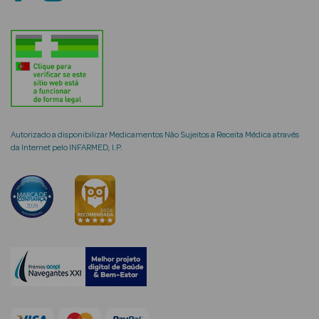
mética Rosto e
Ver Tudo
Autorizado a disponibilizar Medicamentos Não Sujeitos a Receita Médica através
Cosmética
da Internet pelo INFARMED, I.P.
Rosto
Hidratantes
Séruns Faciais
Creme de Olhos
Anti-
envelhecimento