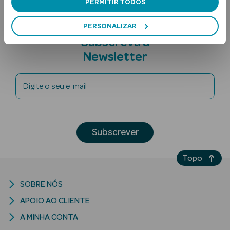
PERMITIR TODOS
PERSONALIZAR
Subscreva a
Newsletter
Digite o seu e-mail
Ver Tudo
Solares
Subscrever
Corpo
Rosto
Topo
Lábios
SOBRE NÓS
APOIO AO CLIENTE
Solares Bebé e
Criança
A MINHA CONTA