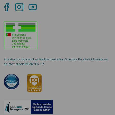
mética Rosto e
Ver Tudo
Cosmética
Rosto
Autorizado a disponibilizar Medicamentos Não Sujeitos a Receita Médica através
da Internet pelo INFARMED, I.P.
Hidratantes
Séruns Faciais
Creme de Olhos
Anti-
envelhecimento