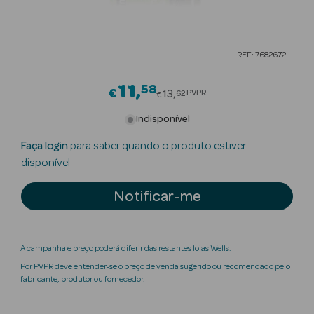
Beauty Season
Cuidados de
REF: 7682672
Cabelo
11
58
Price reduced from
Beauty Season
€
13
PVPR
62
€
Maquilhagem
Indisponível
Beauty Season
Faça login
para saber quando o produto estiver
Maquilhagem
disponível
Luxo
Notificar-me
Beauty Season
Nutricosmética
A campanha e preço poderá diferir das restantes lojas Wells.
Beauty Season
Por PVPR deve entender-se o preço de venda sugerido ou recomendado pelo
Perfumes
fabricante, produtor ou fornecedor.
Beauty Season