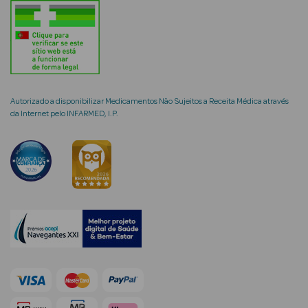
mética Rosto e
Autorizado a disponibilizar Medicamentos Não Sujeitos a Receita Médica através
da Internet pelo INFARMED, I.P.
Ver Tudo
Cosmética
Rosto
Hidratantes
Séruns Faciais
Creme de Olhos
Anti-
envelhecimento