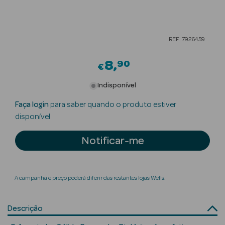
Beauty Season
Cuidados de
REF: 7926459
Cabelo
8
90
Beauty Season
€
Maquilhagem
Indisponível
Beauty Season
Faça login
para saber quando o produto estiver
Maquilhagem
disponível
Luxo
Notificar-me
Beauty Season
Nutricosmética
A campanha e preço poderá diferir das restantes lojas Wells.
Beauty Season
Perfumes
Descrição
Beauty Season