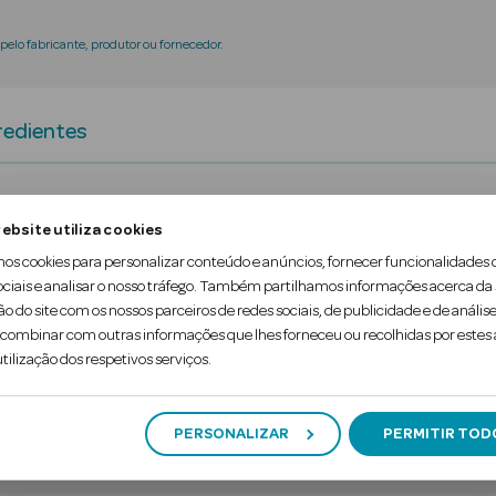
elo fabricante, produtor ou fornecedor.
redientes
ta intensamente a pele e ajuda a manter o teor de
ebsite utiliza cookies
mos cookies para personalizar conteúdo e anúncios, fornecer funcionalidades 
ociais e analisar o nosso tráfego. Também partilhamos informações acerca da
ntes, o aloe vera é o ingrediente ideal para confort
ão do site com os nossos parceiros de redes sociais, de publicidade e de análise
ombinar com outras informações que lhes forneceu ou recolhidas por estes a
nentes fundamentais da matriz dérmica pa…
tilização dos respetivos serviços.
PERSONALIZAR
PERMITIR TOD