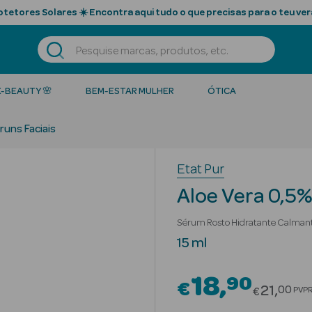
tetores Solares ☀️ Encontra aqui tudo o que precisas para o teu ver
K-BEAUTY 🌸
BEM-ESTAR MULHER
ÓTICA
runs Faciais
Etat Pur
Aloe Vera 0,5
Sérum Rosto Hidratante Calmante
15 ml
18
90
€
Price r
21
00
PVP
€