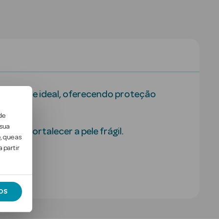
 humidade ideal, oferecendo proteção
de
 sua
ar e fortalecer a pele frágil.
, que as
 partir
OS