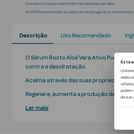
A campanha e preço poderá diferir das restantes lojas Wells.
Por PVPR deve entender-se o preço de venda sugerido ou recomendado p
Descrição
Uso Recomendado
Ing
O Sérum Rosto Aloé Vera Ativo Puro Hidra
Este w
contra a desidratação.
Utiliza
redes s
Acalma através das suas propriedades calma
utilizaç
podem c
Regenera, aumenta a produção de compo
da sua u
Ler mais