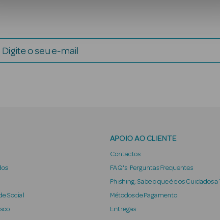
Digite o seu e-mail
APOIO AO CLIENTE
Contactos
dos
FAQ's: Perguntas Frequentes
Phishing: Sabe o que é e os Cuidados a
e Social
Métodos de Pagamento
osco
Entregas