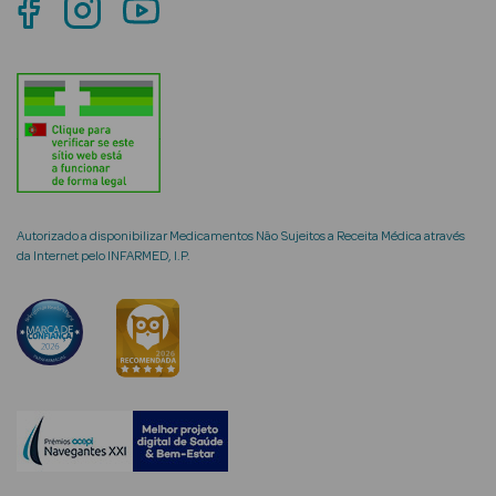
mética Rosto e
Ver Tudo
Cosmética
Autorizado a disponibilizar Medicamentos Não Sujeitos a Receita Médica através
Rosto
da Internet pelo INFARMED, I.P.
Hidratantes
Séruns Faciais
Creme de Olhos
Anti-
envelhecimento