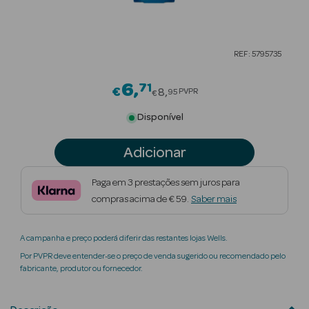
Beauty Season
Cuidados de
REF: 5795735
Cabelo
6
71
Price reduced from
Beauty Season
€
8
PVPR
95
€
Maquilhagem
Disponível
Beauty Season
Adicionar
Maquilhagem
Luxo
Paga em 3 prestações sem juros para
compras acima de € 59.
Saber mais
Beauty Season
Nutricosmética
A campanha e preço poderá diferir das restantes lojas Wells.
Beauty Season
Por PVPR deve entender-se o preço de venda sugerido ou recomendado pelo
Perfumes
fabricante, produtor ou fornecedor.
Beauty Season