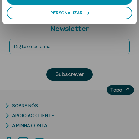
PERSONALIZAR
Subscreva a
Newsletter
Digite o seu e-mail
Ver Tudo
Solares
Subscrever
Corpo
Topo
Rosto
SOBRE NÓS
Lábios
APOIO AO CLIENTE
Solares Bebé e
A MINHA CONTA
Criança