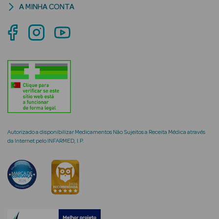
A MINHA CONTA
mética Rosto e
Ver Tudo
Cosmética
Rosto
Autorizado a disponibilizar Medicamentos Não Sujeitos a Receita Médica através
Hidratantes
da Internet pelo INFARMED, I.P.
Séruns Faciais
Creme de Olhos
Anti-
envelhecimento