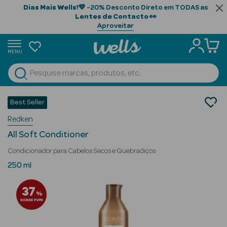
Dias Mais Wells!
💙 -20% Desconto Direto em TODAS as
Lentes de Contacto
👀
Aproveitar
MENU
portunidades
Ver Tudo
Beauty Season
Cabelo
Best Seller
Gama Profissional
Beauty Season
Redken
Condicionadores
Cabelo
All Soft Conditioner
Profissional
Condicionador para Cabelos Secos e Quebradiços
Beauty Season
250 ml
Cosmética
37
%
Beauty Season
SOBRE PVPR
Cosmética
Luxo