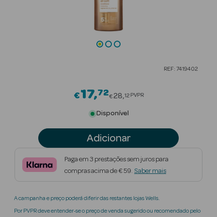
Beauty Season
Cuidados de
Cabelo
Beauty Season
REF: 7419402
Maquilhagem
17
72
Price reduced from
€
Beauty Season
28
PVPR
12
€
Maquilhagem
Disponível
Luxo
Adicionar
Beauty Season
Nutricosmética
Paga em 3 prestações sem juros para
compras acima de € 59.
Saber mais
Beauty Season
Perfumes
A campanha e preço poderá diferir das restantes lojas Wells.
Beauty Season
Por PVPR deve entender-se o preço de venda sugerido ou recomendado pelo