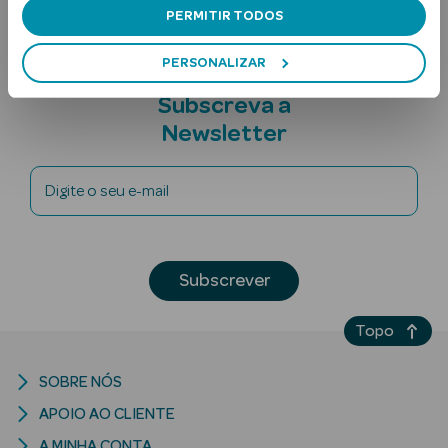
PERMITIR TODOS
PERSONALIZAR
Subscreva a
Newsletter
Ver Tudo
Digite o seu e-mail
Solares
Corpo
Subscrever
Rosto
Topo
Lábios
SOBRE NÓS
Solares Bebé e
APOIO AO CLIENTE
Criança
A MINHA CONTA