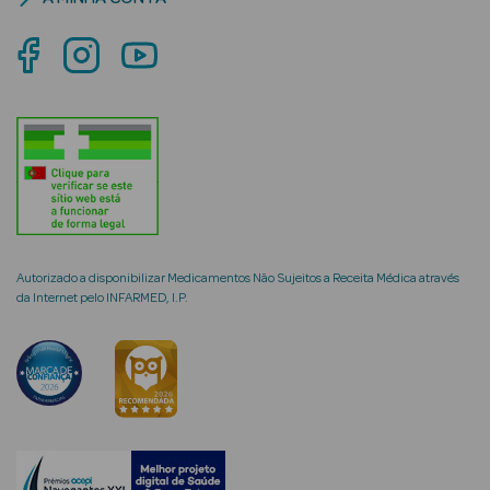
mética Rosto e
Ver Tudo
Cosmética
Rosto
Autorizado a disponibilizar Medicamentos Não Sujeitos a Receita Médica através
Hidratantes
da Internet pelo INFARMED, I.P.
Séruns Faciais
Creme de Olhos
Anti-
envelhecimento