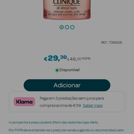
Beauty Season
Cuidados de
Cabelo
Beauty Season
REF: 7366235
Maquilhagem
29
30
Price reduced from
€
Beauty Season
46
PVPR
50
€
Maquilhagem
Disponível
Luxo
Adicionar
Beauty Season
Nutricosmética
Paga em 3 prestações sem juros para
compras acima de € 59.
Saber mais
Beauty Season
Perfumes
A campanha e preço poderá diferir das restantes lojas Wells.
Beauty Season
Por PVPR deve entender-se o preço de venda sugerido ou recomendado pelo