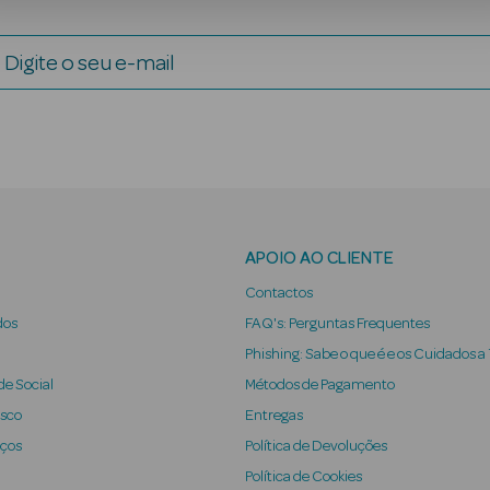
Digite o seu e-mail
APOIO AO CLIENTE
Contactos
dos
FAQ's: Perguntas Frequentes
Phishing: Sabe o que é e os Cuidados a
e Social
Métodos de Pagamento
osco
Entregas
iços
Política de Devoluções
Política de Cookies