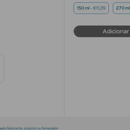
150 ml
- €11,39
270 ml
Adicionar
elo fabricante, produtor ou fornecedor.