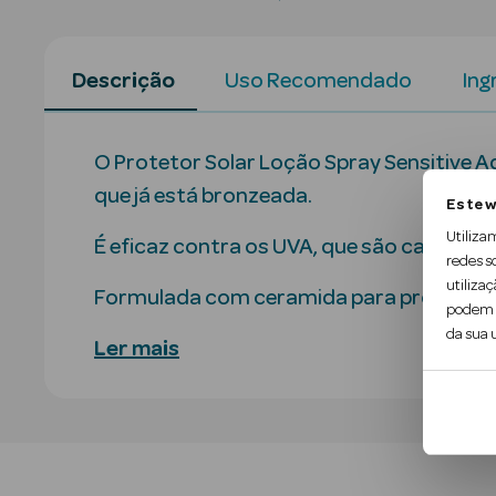
Descrição
Uso Recomendado
Ing
O Protetor Solar Loção Spray Sensitive 
que já está bronzeada.
Este w
Utiliza
É eficaz contra os UVA, que são causador
redes s
utilizaç
Formulada com ceramida para proteger i
podem c
da sua u
Ler mais