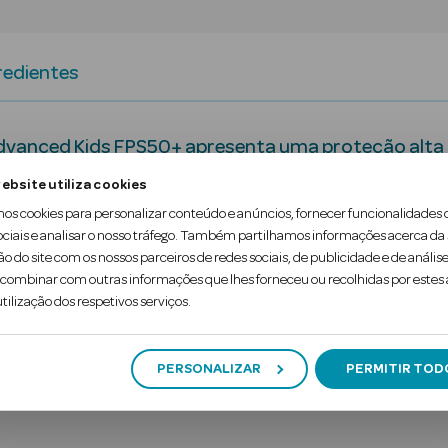
redientes
Advanced Kids FPS50+ apresenta uma proteção alta p
ebsite utiliza cookies
mos cookies para personalizar conteúdo e anúncios, fornecer funcionalidades 
es do envelhecimento prematuro da pele, e os UVB, q
ociais e analisar o nosso tráfego. Também partilhamos informações acerca da
ão do site com os nossos parceiros de redes sociais, de publicidade e de análise
nstantaneamente a barreira c…
ombinar com outras informações que lhes forneceu ou recolhidas por estes a
tilização dos respetivos serviços.
PERSONALIZAR
PERMITIR TOD