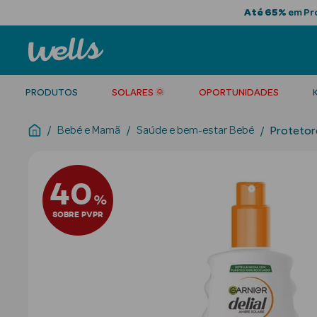
Até 65%
em Pro
PRODUTOS
SOLARES 🌞
OPORTUNIDADES
Bebé e Mamã
Saúde e bem-estar Bebé
Protetor
40
%
SOBRE PVPR