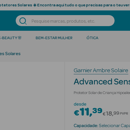
tetores Solares ☀️ Encontra aqui tudo o que precisas para o teu ver
K-BEAUTY 🌸
BEM-ESTAR MULHER
ÓTICA
es Solares
Garnier Ambre Solaire
Advanced Sens
Protetor Solar de Criança Hipoal
desde
11
39
€
Price re
18
99
€
PVPR
Capacidade:
Selecionar Cap