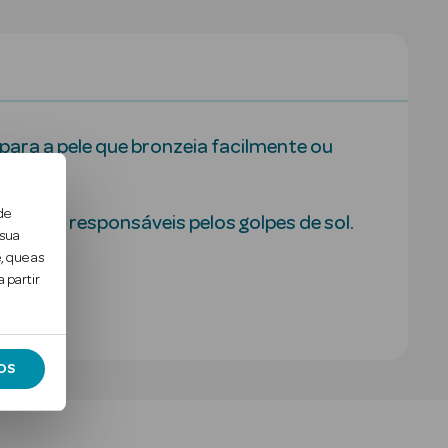
ara a pele que bronzeia facilmente ou
de
ue são responsáveis pelos golpes de sol.
 sua
, que as
 partir
OS