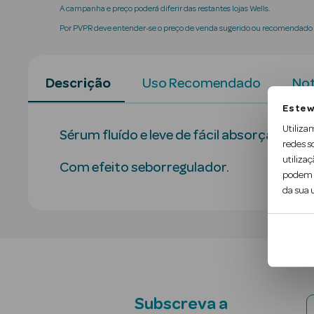
A campanha e preço poderá diferir das restantes lojas Wells.
Por PVPR deve entender-se o preço de venda sugerido ou recomendado p
Descrição
Uso Recomendado
Not
Este w
Utiliza
Sérum fluído e leve de fácil absorção que
redes s
utilizaç
Com efeito seborregulador.
podem c
da sua u
Subscreva a