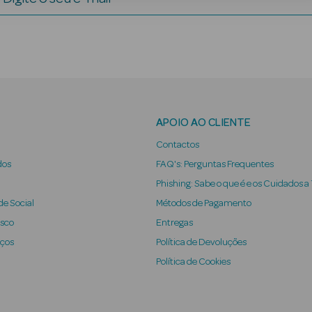
APOIO AO CLIENTE
Contactos
dos
FAQ's: Perguntas Frequentes
Phishing: Sabe o que é e os Cuidados a
e Social
Métodos de Pagamento
osco
Entregas
iços
Política de Devoluções
Política de Cookies