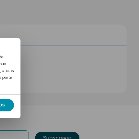
de
 sua
, que as
 partir
OS
Subscrever