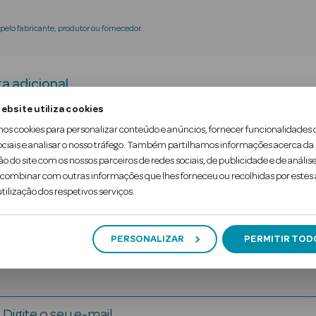
elo fabricante, produtor ou fornecedor.
a adicional
ebsite utiliza cookies
mos cookies para personalizar conteúdo e anúncios, fornecer funcionalidades 
 ajuda a melhorar a mocrobiota e o pH da pele.
ociais e analisar o nosso tráfego. Também partilhamos informações acerca da
ão do site com os nossos parceiros de redes sociais, de publicidade e de análise
ombinar com outras informações que lhes forneceu ou recolhidas por estes a
tilização dos respetivos serviços.
PERSONALIZAR
PERMITIR TOD
Digite o seu e-mail