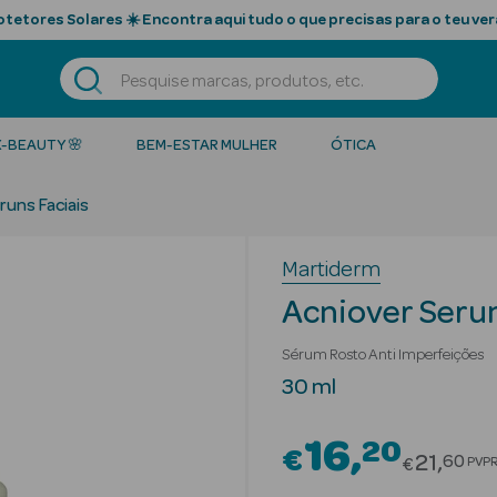
tetores Solares ☀️ Encontra aqui tudo o que precisas para o teu ver
K-BEAUTY 🌸
BEM-ESTAR MULHER
ÓTICA
runs Faciais
Martiderm
Acniover Ser
Sérum Rosto Anti Imperfeições
30 ml
16
20
€
Price r
21
60
PVP
€