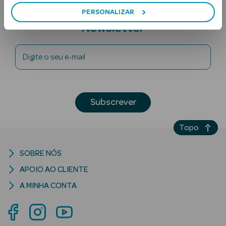
Subscreva a
PERSONALIZAR
Newsletter
Digite o seu e-mail
Ver Tudo
Subscrever
Solares
Topo
Corpo
Rosto
SOBRE NÓS
APOIO AO CLIENTE
Lábios
A MINHA CONTA
Solares Bebé e
Criança