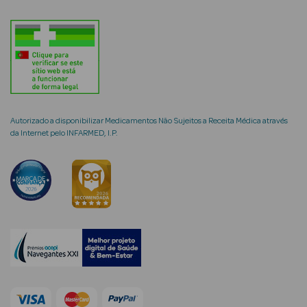
mética Rosto e
Autorizado a disponibilizar Medicamentos Não Sujeitos a Receita Médica através
Ver Tudo
da Internet pelo INFARMED, I.P.
Cosmética
Rosto
Hidratantes
Séruns Faciais
Creme de Olhos
Anti-
envelhecimento