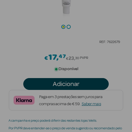
Beauty Season
Cuidados de
Cabelo
Beauty Season
REF: 7622679
Maquilhagem
17
47
Price reduced from
€
Beauty Season
23
PVPR
30
€
Maquilhagem
Disponível
Luxo
Adicionar
Beauty Season
Nutricosmética
Paga em 3 prestações sem juros para
compras acima de € 59.
Saber mais
Beauty Season
Perfumes
A campanha e preço poderá diferir das restantes lojas Wells.
Beauty Season
Por PVPR deve entender-se o preço de venda sugerido ou recomendado pelo