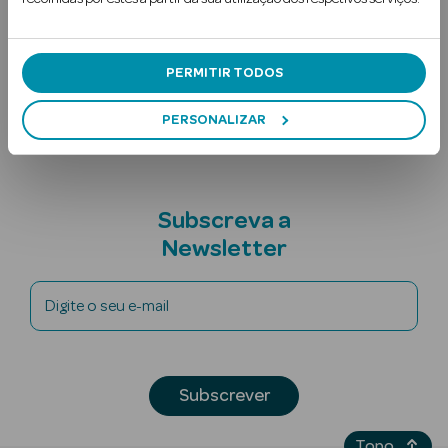
Ingredientes
PERMITIR TODOS
Nota adicional
PERSONALIZAR
Ver Tudo
Solares
Subscreva a
Newsletter
Corpo
Rosto
Digite o seu e-mail
Lábios
Solares Bebé e
Subscrever
Criança
Topo