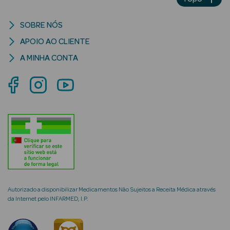
SOBRE NÓS
APOIO AO CLIENTE
mética Rosto e
A MINHA CONTA
Ver Tudo
Cosmética
Rosto
Hidratantes
Séruns Faciais
Creme de Olhos
Autorizado a disponibilizar Medicamentos Não Sujeitos a Receita Médica através
da Internet pelo INFARMED, I.P.
Anti-
envelhecimento