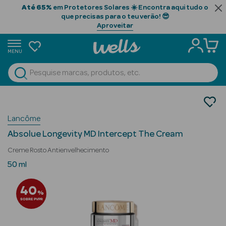
Até 65%
em Protetores Solares ☀️ Encontra aqui tudo o
que precisas para o teu verão! 😎
Aproveitar
MENU
portunidades
Ver Tudo
Beauty Season
Cosmética Rosto e Corpo
Cosmética Rosto Luxo
Beauty Season
Lancôme
Anti-envelhecimento
Cabelo
Absolue Longevity MD Intercept The Cream
Profissional
Creme Rosto Antienvelhecimento
Beauty Season
50 ml
Cosmética
40
%
Beauty Season
SOBRE PVPR
Cosmética
Luxo