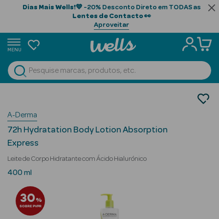
Dias Mais Wells!
💙 -20% Desconto Direto em TODAS as
Lentes de Contacto
👀
Aproveitar
MENU
portunidades
Ver Tudo
Beauty Season
Cosmética Rosto e Corpo
Cosmética Corpo
Beauty Season
A-Derma
Hidratantes
Cabelo
72h Hydratation Body Lotion Absorption
Profissional
Express
Beauty Season
Leite de Corpo Hidratante com Ácido Hialurónico
Cosmética
400 ml
Beauty Season
30
%
Cosmética
SOBRE PVPR
Luxo