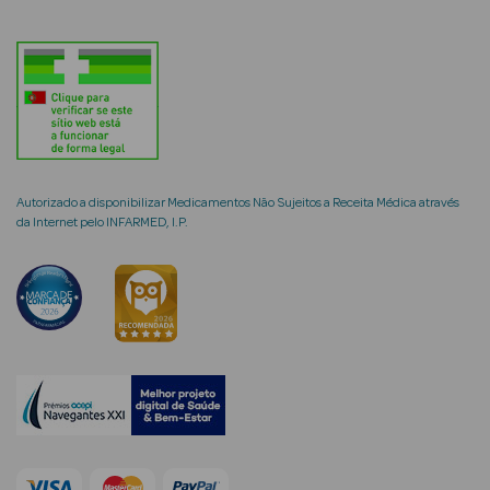
mética Rosto e
Ver Tudo
Autorizado a disponibilizar Medicamentos Não Sujeitos a Receita Médica através
Cosmética
da Internet pelo INFARMED, I.P.
Rosto
Hidratantes
Séruns Faciais
Creme de Olhos
Anti-
envelhecimento