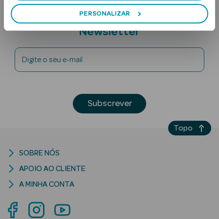
PERSONALIZAR
Subscreva a
Newsletter
Digite o seu e-mail
Ver Tudo
Subscrever
Solares
Corpo
Topo
Rosto
SOBRE NÓS
APOIO AO CLIENTE
Lábios
A MINHA CONTA
Solares Bebé e
Criança