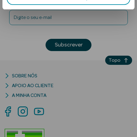
Newsletter
Digite o seu e-mail
Subscrever
Ver Tudo
Topo
Solares
SOBRE NÓS
Corpo
APOIO AO CLIENTE
Rosto
A MINHA CONTA
Lábios
Solares Bebé e
Criança