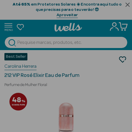
Até 65%
em Protetores Solares ☀️ Encontra aqui tudo o
que precisas para o teu verão! 😎
Aproveitar
MENU
portunidades
Ver Tudo
Beauty Season
Best Seller
Perfumes
Carolina Herrera
Perfumes Mulher
Beauty Season
Eau de Parfum
Cabelo
212 VIP Rosé Elixir Eau de Parfum
Profissional
Perfume de Mulher Floral
Beauty Season
48
%
Cosmética
SOBRE PVPR
Beauty Season
Cosmética
Luxo