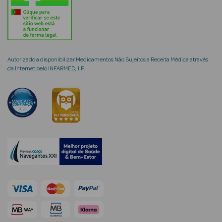
mética Rosto e
Autorizado a disponibilizar Medicamentos Não Sujeitos a Receita Médica através
da Internet pelo INFARMED, I.P.
Ver Tudo
Cosmética
Rosto
Hidratantes
Séruns Faciais
Creme de Olhos
Anti-
envelhecimento