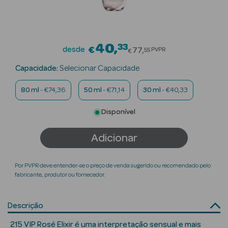
Beauty Season
Cuidados de
Cabelo
40
33
Price reduced fro
desde
€
77
PVPR
55
€
Beauty Season
Capacidade:
Selecionar Capacidade
Maquilhagem
80 ml
- €74,36
50 ml
- €71,14
30 ml
- €40,33
Beauty Season
Disponível
Maquilhagem
Luxo
Adicionar
Beauty Season
Nutricosmética
Por PVPR deve entender-se o preço de venda sugerido ou recomendado pelo
fabricante, produtor ou fornecedor.
Beauty Season
Perfumes
Descrição
Beauty Season
215 VIP Rosé Elixir é uma interpretação sensual e mais