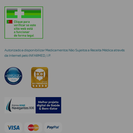
mética Rosto e
Autorizado a disponibilizar Medicamentos Não Sujeitos a Receita Médica através
Ver Tudo
da Internet pelo INFARMED, I.P.
Cosmética
Rosto
Hidratantes
Séruns Faciais
Creme de Olhos
Anti-
envelhecimento