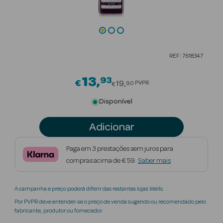
Beauty Season
Cuidados de
Cabelo
REF: 7618347
Beauty Season
Maquilhagem
13
93
Price reduced from
€
19
PVPR
90
€
Beauty Season
Disponível
Maquilhagem
Luxo
Adicionar
Beauty Season
Paga em 3 prestações sem juros para
Nutricosmética
compras acima de € 59.
Saber mais
Beauty Season
A campanha e preço poderá diferir das restantes lojas Wells.
Perfumes
Por PVPR deve entender-se o preço de venda sugerido ou recomendado pelo
fabricante, produtor ou fornecedor.
Beauty Season