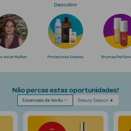
Solares
Descobrir
-estar Mulher
Protetores Solares
Brumas Perfum
Pesada
Não percas estas oportunidades!
Essenciais de Verão ✨
Beauty Season ☀️