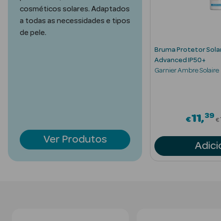
Acessórios
cosméticos solares. Adaptados
a todas as necessidades e tipos
de pele.
Bruma Protetor Solar
Advanced IP50+
Garnier Ambre Solaire
Ver Tudo
Cosmética
Corpo
39
d from
P
11
€
Hidratantes
€
Ver Produtos
Banho
Adici
Protetores
Solares
Refirmantes