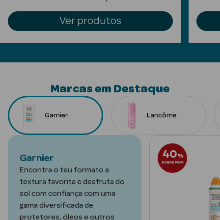
Limpeza Facial
Ver produtos
Desmaquilhantes
Água Micelar
Solares
Marcas em Destaque
Máscaras
Faciais
Garnier
Lancôme
Água Termal
40
%
Garnier
Esfoliantes
SOBRE PVPR
Encontra o teu formato e
Lábios
textura favorita e desfruta do
sol com confiança com uma
Coffrets
gama diversificada de
protetores, óleos e outros