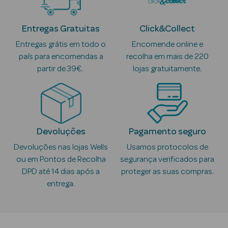
Anti-
Entregas Gratuitas
Click&Collect
envelhecimento
Entregas grátis em todo o
Encomende online e
país para encomendas a
recolha em mais de 220
Limpeza Facial
partir de 39€.
lojas gratuitamente.
Desmaquilhantes
Esfoliantes
Máscaras
Devoluções
Pagamento seguro
Faciais
Devoluções nas lojas Wells
Usamos protocolos de
ou em Pontos de Recolha
segurança verificados para
Lábios
DPD até 14 dias após a
proteger as suas compras.
Solares
entrega.
Coffrets