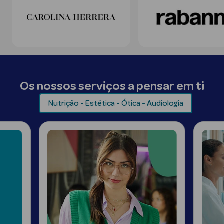
Desodorizantes
Esfoliantes
Corporais
Cicatrizantes
Depilatórios
Os nossos serviços a pensar em ti
Estrias
Nutrição - Estética - Ótica - Audiologia
Bronzeadores
Cuidados de
Mãos
Cuidados de
Pés
Massajadores