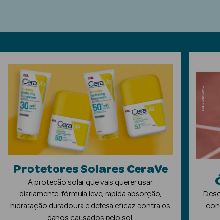
ética Rosto e
Ver Tudo
Cosmética
Rosto
Hidratantes
Séruns Faciais
Protetores Solares CeraVe
Creme de Olhos
A proteção solar que vais querer usar
diariamente: fórmula leve, rápida absorção,
Desc
Anti-
hidratação duradoura e defesa eficaz contra os
conf
envelhecimento
danos causados pelo sol.