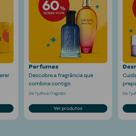
Ver Tudo
Solares
Perfumes
Desm
erer
Descobre a fragrância que
Cuida
Corpo
combina contigo
prepa
Rosto
De 7 julho a 17 agosto
De 7 jul
Lábios
Ver produtos
Solares Bebé e
Criança