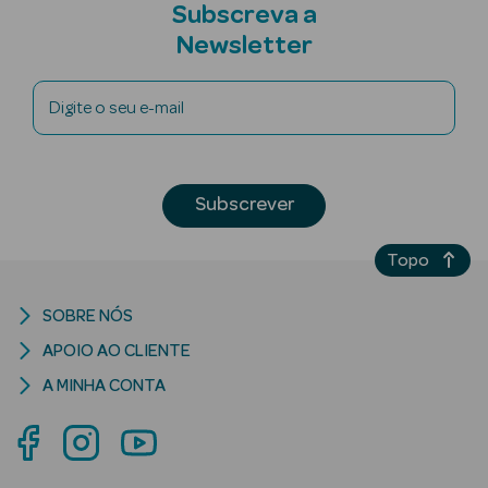
Subscreva a
Newsletter
Ver Tudo
Digite o seu e-mail
Cosmética
Corpo Luxo
Subscrever
Hidratantes
Banho
Topo
Desodorizantes
SOBRE NÓS
APOIO AO CLIENTE
Refirmantes
A MINHA CONTA
Protetores
Solares
Bronzeadores