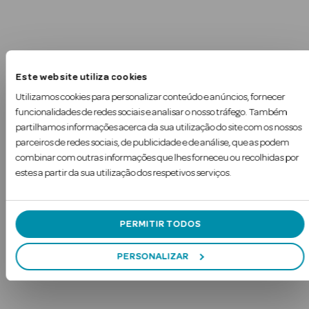
Este website utiliza cookies
Utilizamos cookies para personalizar conteúdo e anúncios, fornecer
funcionalidades de redes sociais e analisar o nosso tráfego. Também
partilhamos informações acerca da sua utilização do site com os nossos
parceiros de redes sociais, de publicidade e de análise, que as podem
combinar com outras informações que lhes forneceu ou recolhidas por
estes a partir da sua utilização dos respetivos serviços.
PERMITIR TODOS
rfumes
PERSONALIZAR
Ver Tudo
Perfumes