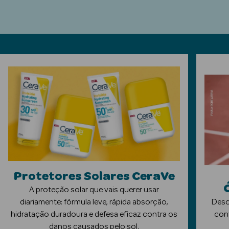
ética Rosto e
Ver Tudo
Cosmética
Rosto
Hidratantes
Séruns Faciais
Protetores Solares CeraVe
Creme de Olhos
A proteção solar que vais querer usar
diariamente: fórmula leve, rápida absorção,
Desc
Anti-
hidratação duradoura e defesa eficaz contra os
conf
envelhecimento
danos causados pelo sol.