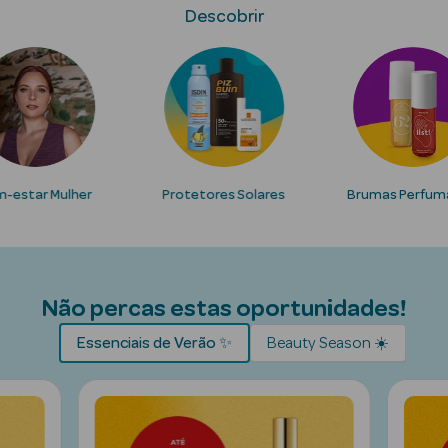
Solares
Descobrir
-estar Mulher
Protetores Solares
Brumas Perfum
Pesada
Não percas estas oportunidades!
Essenciais de Verão ✨
Beauty Season ☀️