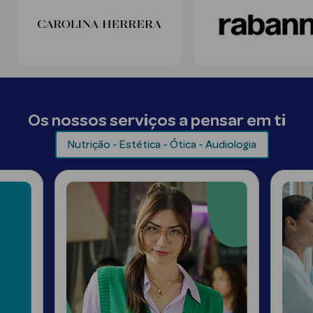
Desodorizantes
Esfoliantes
Corporais
Cicatrizantes
Depilatórios
Os nossos serviços a pensar em ti
Estrias
Nutrição - Estética - Ótica - Audiologia
Bronzeadores
Cuidados de
Mãos
Cuidados de
Pés
Massajadores