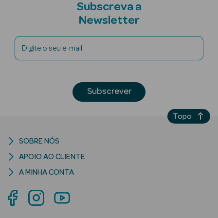
Subscreva a
Newsletter
Ver Tudo
Digite o seu e-mail
Cosmética
Corpo Luxo
Subscrever
Hidratantes
Banho
Topo
Desodorizantes
SOBRE NÓS
APOIO AO CLIENTE
Refirmantes
A MINHA CONTA
Protetores
Solares
Bronzeadores