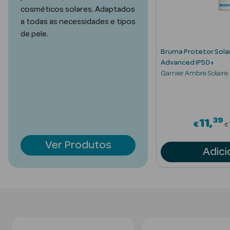
Acessórios
cosméticos solares. Adaptados
a todas as necessidades e tipos
de pele.
Bruma Protetor Solar
Advanced IP50+
Garnier Ambre Solaire
Ver Tudo
Cosmética
Corpo
39
d from
P
11
€
Hidratantes
€
Ver Produtos
Banho
Adici
Protetores
Solares
Refirmantes