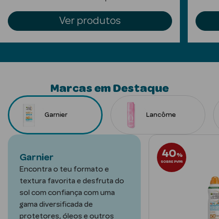
Limpeza Facial
Ver produtos
Desmaquilhantes
Água Micelar
Solares
Marcas em Destaque
Máscaras
Faciais
Garnier
Lancôme
Água Termal
40
%
Garnier
Esfoliantes
SOBRE PVPR
Encontra o teu formato e
Lábios
textura favorita e desfruta do
sol com confiança com uma
Coffrets
gama diversificada de
protetores, óleos e outros