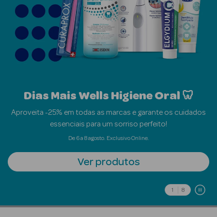
Beauty Season
Cuidados de
Cabelo
Beauty Season
Maquilhagem
Dias Mais Wells Higiene Oral 🦷
Beauty Season
Maquilhagem
Aproveita -25% em todas as marcas e garante os cuidados
Luxo
essenciais para um sorriso perfeito!
De 6 a 8 agosto. Exclusivo Online.
Beauty Season
Nutricosmética
Ver produtos
Beauty Season
Perfumes
1
8
Beauty Season