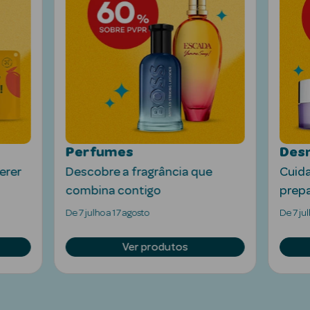
Ver Tudo
Solares
Perfumes
Desm
erer
Descobre a fragrância que
Cuida
Corpo
combina contigo
prepa
Rosto
De 7 julho a 17 agosto
De 7 jul
Lábios
Ver produtos
Solares Bebé e
Criança