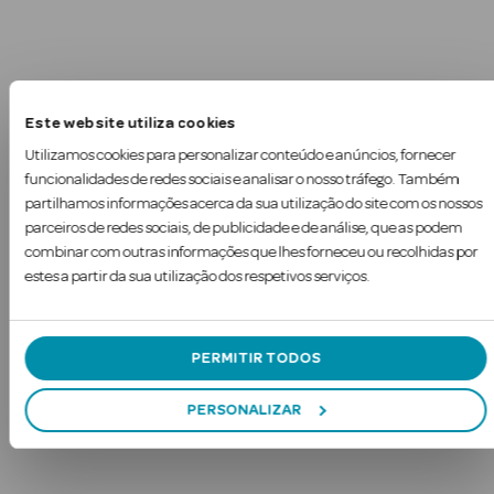
Este website utiliza cookies
Utilizamos cookies para personalizar conteúdo e anúncios, fornecer
funcionalidades de redes sociais e analisar o nosso tráfego. Também
partilhamos informações acerca da sua utilização do site com os nossos
parceiros de redes sociais, de publicidade e de análise, que as podem
combinar com outras informações que lhes forneceu ou recolhidas por
estes a partir da sua utilização dos respetivos serviços.
PERMITIR TODOS
rfumes
PERSONALIZAR
Ver Tudo
Perfumes