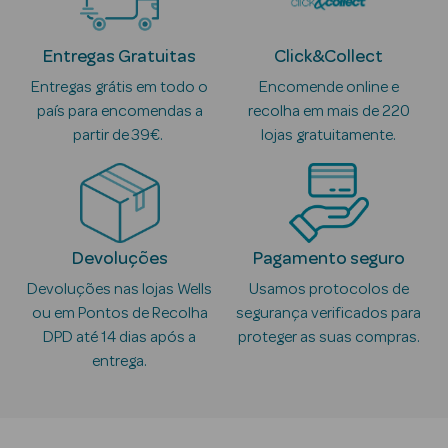
Anti-
Entregas Gratuitas
Click&Collect
envelhecimento
Entregas grátis em todo o
Encomende online e
país para encomendas a
recolha em mais de 220
Limpeza Facial
partir de 39€.
lojas gratuitamente.
Desmaquilhantes
Esfoliantes
Máscaras
Devoluções
Pagamento seguro
Faciais
Devoluções nas lojas Wells
Usamos protocolos de
ou em Pontos de Recolha
segurança verificados para
Lábios
DPD até 14 dias após a
proteger as suas compras.
Solares
entrega.
Coffrets