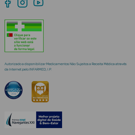
mética Rosto e
Ver Tudo
Cosmética
Autorizado a disponibilizar Medicamentos Não Sujeitos a Receita Médica através
Rosto
da Internet pelo INFARMED, I.P.
Hidratantes
Séruns Faciais
Creme de Olhos
Anti-
envelhecimento