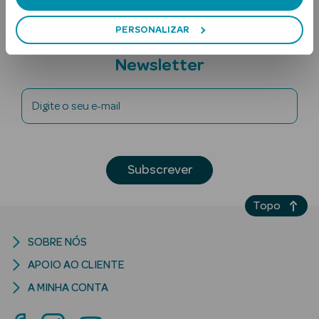
PERSONALIZAR
Subscreva a
Newsletter
Digite o seu e-mail
Ver Tudo
Solares
Subscrever
Corpo
Topo
Rosto
SOBRE NÓS
Lábios
APOIO AO CLIENTE
Solares Bebé e
A MINHA CONTA
Criança