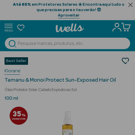
Até 65%
em Protetores Solares ☀️ Encontra aqui tudo o
que precisas para o teu verão! 😎
Aproveitar
MENU
portunidades
Ver Tudo
Beauty Season
Cosmética Rosto e Corpo
Best Seller
Protetores Solares
Beauty Season
Klorane
Protetores Solares Cabelo
Cabelo
Tamanu & Monoi Protect Sun-Exposed Hair Oil
Profissional
Óleo Protetor Solar Cabelo Exposto ao Sol
Beauty Season
100 ml
Cosmética
35
%
Beauty Season
SOBRE PVPR
Cosmética
Luxo