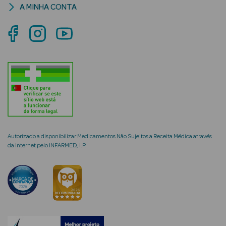
A MINHA CONTA
mética Rosto e
Ver Tudo
Cosmética
Rosto
Autorizado a disponibilizar Medicamentos Não Sujeitos a Receita Médica através
Hidratantes
da Internet pelo INFARMED, I.P.
Séruns Faciais
Creme de Olhos
Anti-
envelhecimento