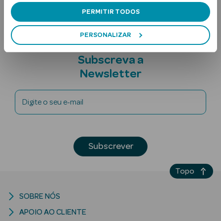
PERMITIR TODOS
PERSONALIZAR
Subscreva a
Newsletter
Ver Tudo
Digite o seu e-mail
Solares
Corpo
Subscrever
Rosto
Topo
Lábios
Solares Bebé e
SOBRE NÓS
Criança
APOIO AO CLIENTE