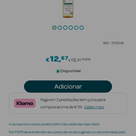
Beauty Season
Cuidados de
Cabelo
Beauty Season
REF: 7579134
Maquilhagem
12
67
Price reduced from
€
Beauty Season
19
PVPR
50
€
Maquilhagem
Disponível
Luxo
Adicionar
Beauty Season
Nutricosmética
Paga em 3 prestações sem juros para
compras acima de € 59.
Saber mais
Beauty Season
Perfumes
A campanha e preço poderá diferir das restantes lojas Wells.
Beauty Season
Por PVPR deve entender-se o preço de venda sugerido ou recomendado pelo