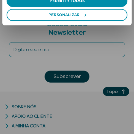
PERMITIR TODOS
PERSONALIZAR
Subscreva a
Newsletter
Digite o seu e-mail
Ver Tudo
Solares
Subscrever
Corpo
Rosto
Topo
Lábios
SOBRE NÓS
APOIO AO CLIENTE
Solares Bebé e
Criança
A MINHA CONTA