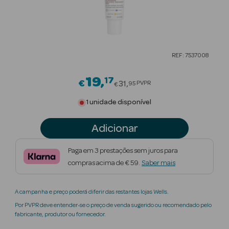
Beauty Season
Cuidados de
Cabelo
REF: 7537008
Beauty Season
Maquilhagem
19
17
Price reduced from
€
31
PVPR
95
€
Beauty Season
1 unidade disponível
Maquilhagem
Luxo
Adicionar
Beauty Season
Paga em 3 prestações sem juros para
Nutricosmética
compras acima de € 59.
Saber mais
Beauty Season
A campanha e preço poderá diferir das restantes lojas Wells.
Perfumes
Por PVPR deve entender-se o preço de venda sugerido ou recomendado pelo
fabricante, produtor ou fornecedor.
Beauty Season