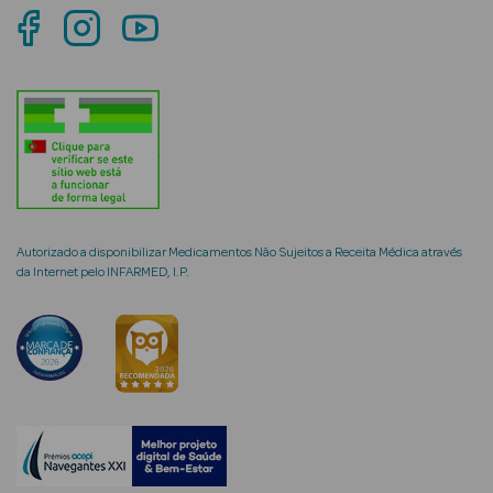
mética Rosto e
Ver Tudo
Cosmética
Rosto
Autorizado a disponibilizar Medicamentos Não Sujeitos a Receita Médica através
da Internet pelo INFARMED, I.P.
Hidratantes
Séruns Faciais
Creme de Olhos
Anti-
envelhecimento