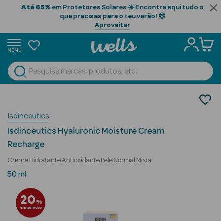
Até 65%
em Protetores Solares ☀️ Encontra aqui tudo o
que precisas para o teu verão! 😎
Aproveitar
MENU
portunidades
Ver Tudo
Beauty Season
Cosmética Rosto e Corpo
Cosmética Rosto
Beauty Season
Isdinceutics
Hidratantes
Cabelo
Isdinceutics Hyaluronic Moisture Cream
Profissional
Recharge
Beauty Season
Creme Hidratante Antioxidante Pele Normal Mista
Cosmética
50 ml
Beauty Season
20
%
Cosmética
SOBRE PVPR
Luxo