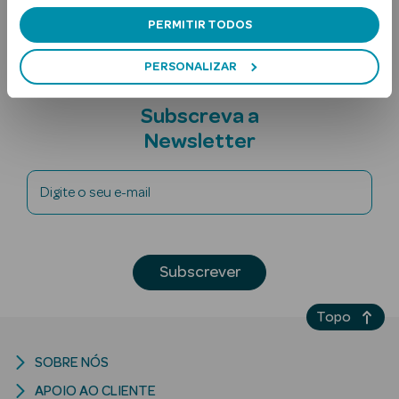
Nota adicional
PERMITIR TODOS
PERSONALIZAR
Subscreva a
Newsletter
Ver Tudo
Solares
Digite o seu e-mail
Corpo
Rosto
Subscrever
Lábios
Topo
Solares Bebé e
SOBRE NÓS
Criança
APOIO AO CLIENTE