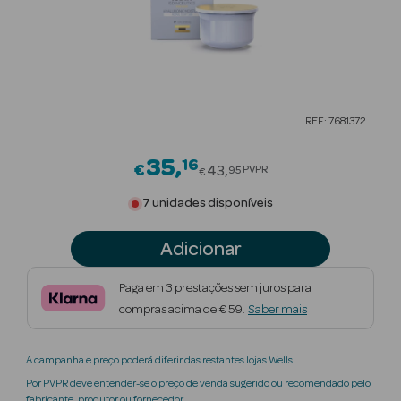
Beauty Season
Cuidados de
Cabelo
Beauty Season
REF: 7681372
Maquilhagem
35
16
Price reduced from
€
43
PVPR
95
€
Beauty Season
Maquilhagem
7 unidades disponíveis
Luxo
Adicionar
Beauty Season
Nutricosmética
Paga em 3 prestações sem juros para
compras acima de € 59.
Saber mais
Beauty Season
Perfumes
A campanha e preço poderá diferir das restantes lojas Wells.
Beauty Season
Por PVPR deve entender-se o preço de venda sugerido ou recomendado pelo
fabricante, produtor ou fornecedor.