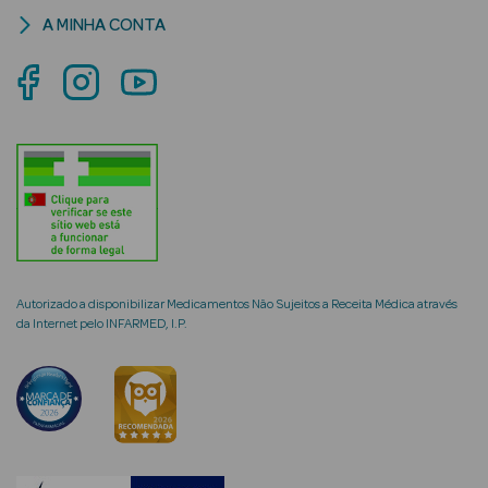
A MINHA CONTA
mética Rosto e
Ver Tudo
Cosmética
Rosto
Hidratantes
Autorizado a disponibilizar Medicamentos Não Sujeitos a Receita Médica através
da Internet pelo INFARMED, I.P.
Séruns Faciais
Creme de Olhos
Anti-
envelhecimento