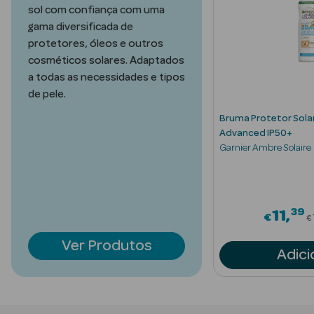
Acessórios
sol com confiança com uma
gama diversificada de
protetores, óleos e outros
cosméticos solares. Adaptados
a todas as necessidades e tipos
de pele.
Ver Tudo
Bruma Protetor Solar
Cosmética
Advanced IP50+
Corpo
Garnier Ambre Solaire
Hidratantes
Banho
39
d from
P
11
€
€
Protetores
Ver Produtos
Solares
Adici
Refirmantes