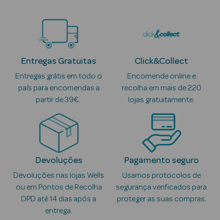
Anti-
envelhecimento
Limpeza Facial
Entregas Gratuitas
Click&Collect
Entregas grátis em todo o
Encomende online e
Desmaquilhantes
país para encomendas a
recolha em mais de 220
Esfoliantes
partir de 39€.
lojas gratuitamente.
Máscaras
Faciais
Lábios
Devoluções
Pagamento seguro
Devoluções nas lojas Wells
Usamos protocolos de
Solares
ou em Pontos de Recolha
segurança verificados para
DPD até 14 dias após a
proteger as suas compras.
Coffrets
entrega.