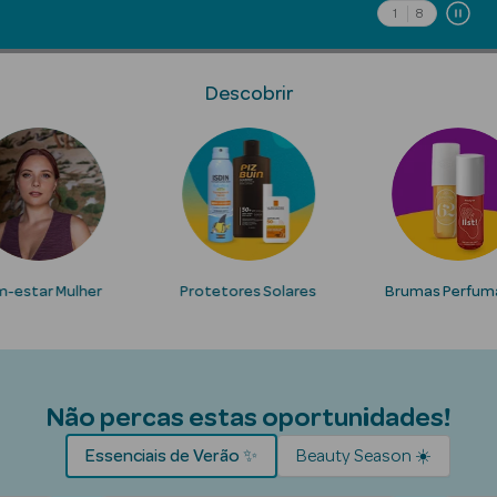
Solares
1
8
Descobrir
-estar Mulher
Protetores Solares
Brumas Perfum
Pesada
Não percas estas oportunidades!
Essenciais de Verão ✨
Beauty Season ☀️