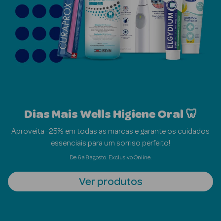
Beauty Season
Cuidados de
Cabelo
Beauty Season
Maquilhagem
Beauty Season
Maquilhagem
Dias Mais Wells Higiene Oral 🦷
Luxo
Aproveita -25% em todas as marcas e garante os cuidados
essenciais para um sorriso perfeito!
Beauty Season
Nutricosmética
De 6 a 8 agosto. Exclusivo Online.
Beauty Season
Ver produtos
Perfumes
Beauty Season