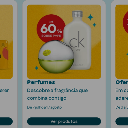
Ver Tudo
Solares
Corpo
Perfumes
Ofer
Rosto
erer
Descobre a fragrância que
Em c
combina contigo
ader
Lábios
De 7 julho a 17 agosto
De 3 a 
Solares Bebé e
Criança
Ver produtos