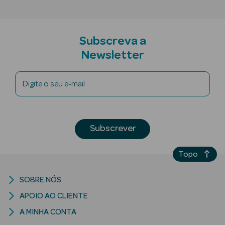
Subscreva a
Ver Tudo
Newsletter
Cosmética
Corpo Luxo
Digite o seu e-mail
Hidratantes
Banho
Subscrever
Desodorizantes
Topo
Refirmantes
SOBRE NÓS
Protetores
APOIO AO CLIENTE
Solares
A MINHA CONTA
Bronzeadores