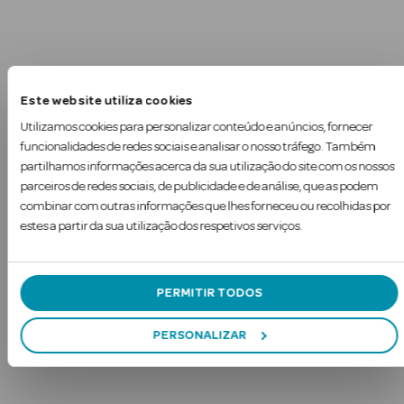
Este website utiliza cookies
Utilizamos cookies para personalizar conteúdo e anúncios, fornecer
funcionalidades de redes sociais e analisar o nosso tráfego. Também
partilhamos informações acerca da sua utilização do site com os nossos
parceiros de redes sociais, de publicidade e de análise, que as podem
combinar com outras informações que lhes forneceu ou recolhidas por
estes a partir da sua utilização dos respetivos serviços.
PERMITIR TODOS
rfumes
PERSONALIZAR
Ver Tudo
Perfumes