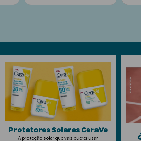
ética Rosto e
Ver Tudo
Cosmética
Rosto
Hidratantes
Séruns Faciais
Creme de Olhos
Anti-
Protetores Solares CeraVe
envelhecimento
A proteção solar que vais querer usar