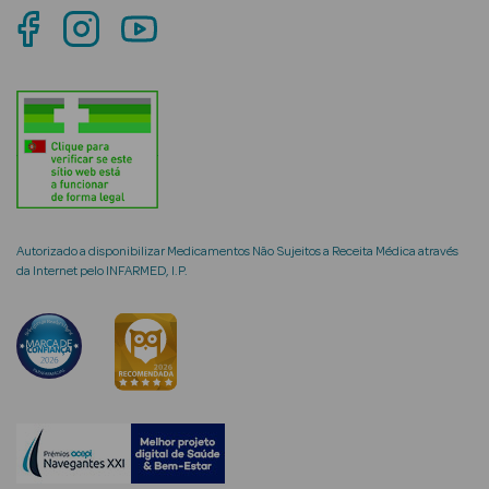
Cuidados de
Mãos
Coffrets
Autorizado a disponibilizar Medicamentos Não Sujeitos a Receita Médica através
Ver Tudo
da Internet pelo INFARMED, I.P.
Protetores
Solares
Protetores
Solares de
Rosto
Protetores