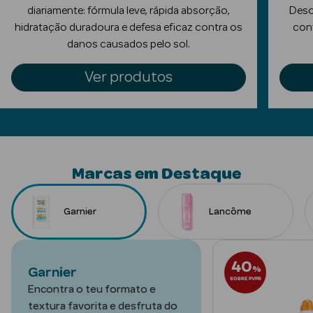
diariamente: fórmula leve, rápida absorção,
Desc
Limpeza Facial
hidratação duradoura e defesa eficaz contra os
conf
danos causados pelo sol.
Desmaquilhantes
Ver produtos
Água Micelar
Solares
Máscaras
Faciais
Marcas em Destaque
Água Termal
Garnier
Lancôme
Esfoliantes
Lábios
40
%
Garnier
SOBRE PVPR
Coffrets
Encontra o teu formato e
textura favorita e desfruta do